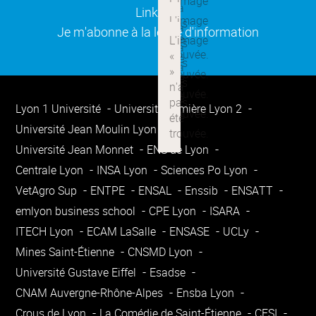
(ouverture dans une nouvelle
Linkedin
(ouverture dans une nouvelle
Je m'abonne à la lettre d'information
Lyon 1 Université
Université Lumière Lyon 2
Université Jean Moulin Lyon 3
Université Jean Monnet
ENS de Lyon
Centrale Lyon
INSA Lyon
Sciences Po Lyon
VetAgro Sup
ENTPE
ENSAL
Enssib
ENSATT
emlyon business school
CPE Lyon
ISARA
ITECH Lyon
ECAM LaSalle
ENSASE
UCLy
Mines Saint-Étienne
CNSMD Lyon
Université Gustave Eiffel
Esadse
CNAM Auvergne-Rhône-Alpes
Ensba Lyon
Crous de Lyon
La Comédie de Saint-Étienne
CESI