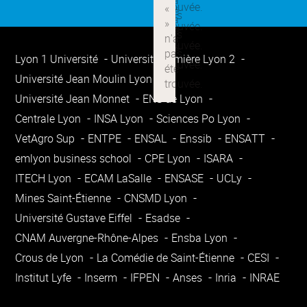
Lyon 1 Université
Université Lumière Lyon 2
Université Jean Moulin Lyon 3
Université Jean Monnet
ENS de Lyon
Centrale Lyon
INSA Lyon
Sciences Po Lyon
VetAgro Sup
ENTPE
ENSAL
Enssib
ENSATT
emlyon business school
CPE Lyon
ISARA
ITECH Lyon
ECAM LaSalle
ENSASE
UCLy
Mines Saint-Étienne
CNSMD Lyon
Université Gustave Eiffel
Esadse
CNAM Auvergne-Rhône-Alpes
Ensba Lyon
Crous de Lyon
La Comédie de Saint-Étienne
CESI
Institut Lyfe
Inserm
IFPEN
Anses
Inria
INRAE