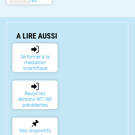
MT180
A LIRE AUSSI
Se former à la
médiation
scientifique
Revoir les
éditions MT180
précédentes
Nos dispositifs