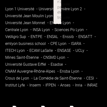
Lyon 1 Université
Université Lumière Lyon 2
Université Jean Moulin Lyon 3
Université Jean Monnet
ENS de Lyon
Centrale Lyon
INSA Lyon
Sciences Po Lyon
VetAgro Sup
ENTPE
ENSAL
Enssib
ENSATT
emlyon business school
CPE Lyon
ISARA
ITECH Lyon
ECAM LaSalle
ENSASE
UCLy
Mines Saint-Étienne
CNSMD Lyon
Université Gustave Eiffel
Esadse
CNAM Auvergne-Rhône-Alpes
Ensba Lyon
Crous de Lyon
La Comédie de Saint-Étienne
CESI
Institut Lyfe
Inserm
IFPEN
Anses
Inria
INRAE