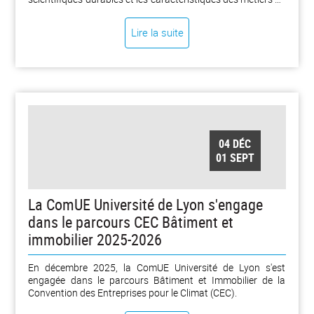
la recherche ? Quels liens (ré)inventer entre les laboratoires,
les chercheurs, la société civile, les acteurs économiques,
Lire la suite
les institutions publiques et politiques ?
04 DÉC
01 SEPT
La ComUE Université de Lyon s'engage
dans le parcours CEC Bâtiment et
immobilier 2025-2026
En décembre 2025, la ComUE Université de Lyon s'est
engagée dans le parcours Bâtiment et Immobilier de la
Convention des Entreprises pour le Climat (CEC).