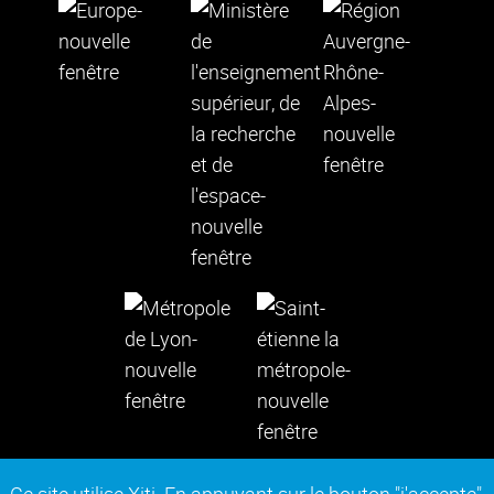
Ce site utilise Xiti. En appuyant sur le bouton "j'accepte"