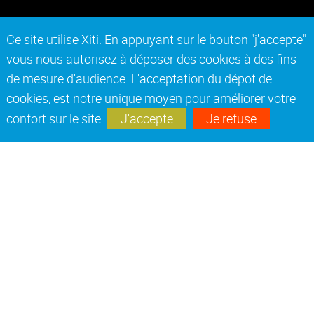
Ce site utilise Xiti. En appuyant sur le bouton "j'accepte"
vous nous autorisez à déposer des cookies à des fins
de mesure d'audience. L'acceptation du dépot de
cookies, est notre unique moyen pour améliorer votre
confort sur le site.
J'accepte
Je refuse
COMUE UNIVERSITÉ DE LYON
Accéder au site ComUE Université de Lyon