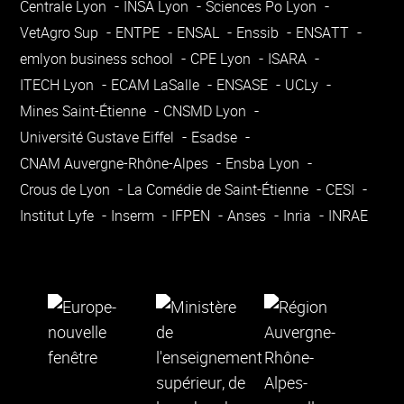
Centrale Lyon
INSA Lyon
Sciences Po Lyon
VetAgro Sup
ENTPE
ENSAL
Enssib
ENSATT
emlyon business school
CPE Lyon
ISARA
ITECH Lyon
ECAM LaSalle
ENSASE
UCLy
Mines Saint-Étienne
CNSMD Lyon
Université Gustave Eiffel
Esadse
CNAM Auvergne-Rhône-Alpes
Ensba Lyon
Crous de Lyon
La Comédie de Saint-Étienne
CESI
Institut Lyfe
Inserm
IFPEN
Anses
Inria
INRAE