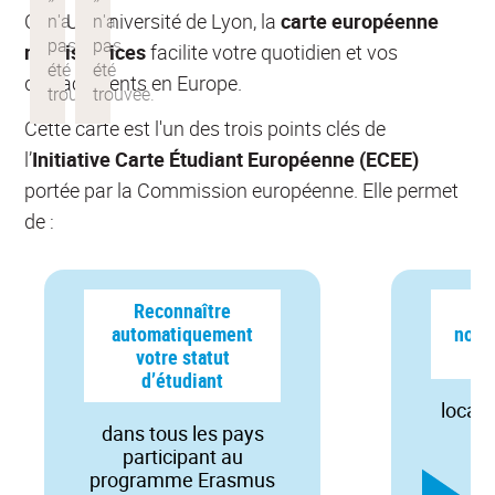
ComUE Université de Lyon, la
carte européenne
multiservices
facilite votre quotidien et vos
déplacements en Europe.
Cette carte est l'un des trois points clés de
l’
Initiative Carte Étudiant Européenne (ECEE)
portée par la Commission européenne. Elle permet
de :
Reconnaître
A
automatiquement
nomb
votre statut
d’étudiant
locau
dans tous les pays
participant au
programme Erasmus