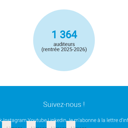
1 364
auditeurs
(rentrée 2025-2026)
Suivez-nous !
(ouverture dans une nouvelle fenêtre)
(ouverture dans une nouvelle fenêtre)
(ouverture dans une nouvelle fenêtre
(ouverture dans une nouvell
k
Instagram
Youtube
Linkedin
Je m'abonne à la lettre d'i