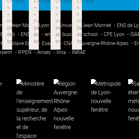
rsité Jean Moulin Lyon 3
Université Jean Monnet
ENS de L
Enssib
ENSATT
emlyon business school
CPE Lyon
IS
ité Gustave Eiffel
Esadse
CNAM Auvergne-Rhône-Alpes
E
nserm
IFPEN
Anses
Inria
INRAE