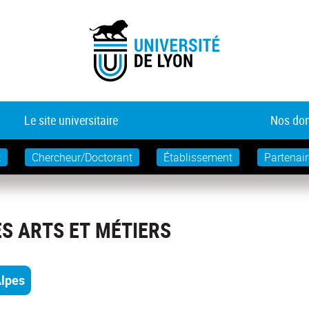
Le site universitaire
Nos dom
t
Chercheur/Doctorant
Établissement
Partenair
S ARTS ET MÉTIERS
lpes