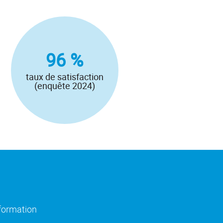
96 %
taux de satisfaction
(enquête 2024)
)
e fenêtre)
(ouverture dans une nouvelle fenêtre)
nformation