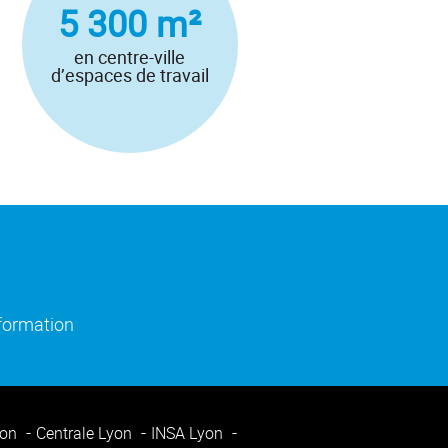
5 300 m²
en centre-ville
d’espaces de travail
)
e fenêtre)
(ouverture dans une nouvelle fenêtre)
nformation
yon
Centrale Lyon
INSA Lyon