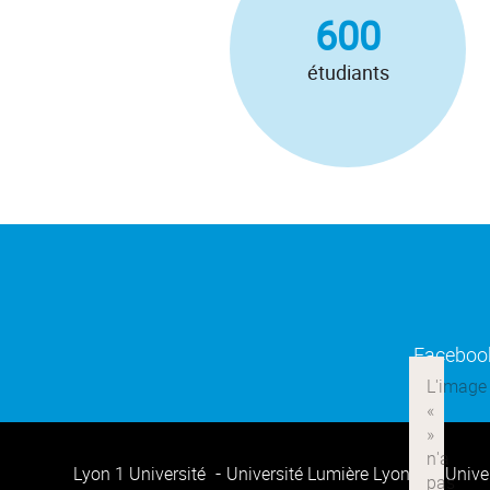
600
étudiants
Faceboo
Lyon 1 Université
Université Lumière Lyon 2
Unive