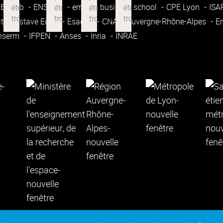
Enssib
ENSATT
emlyon business school
CPE Lyon
IS
ité Gustave Eiffel
Esadse
CNAM Auvergne-Rhône-Alpes
E
nserm
IFPEN
Anses
Inria
INRAE