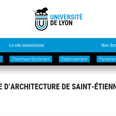
Le site universitaire
Nos dom
t
Chercheur/Doctorant
Établissement
Partenair
E D’ARCHITECTURE DE SAINT-ÉTIEN