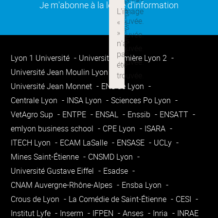
(ouverture dans une nouvelle
Je m'abonne à la lettre d'information
Lyon 1 Université
Université Lumière Lyon 2
Université Jean Moulin Lyon 3
Université Jean Monnet
ENS de Lyon
Centrale Lyon
INSA Lyon
Sciences Po Lyon
VetAgro Sup
ENTPE
ENSAL
Enssib
ENSATT
emlyon business school
CPE Lyon
ISARA
ITECH Lyon
ECAM LaSalle
ENSASE
UCLy
Mines Saint-Étienne
CNSMD Lyon
Université Gustave Eiffel
Esadse
CNAM Auvergne-Rhône-Alpes
Ensba Lyon
Crous de Lyon
La Comédie de Saint-Étienne
CESI
Institut Lyfe
Inserm
IFPEN
Anses
Inria
INRAE