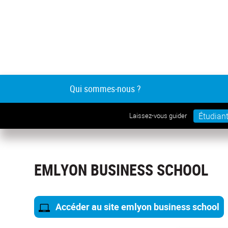
Qui sommes-nous ?
Étudian
Laissez-vous guider
EMLYON BUSINESS SCHOOL
Accéder au site emlyon business school