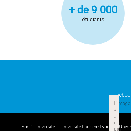
+ de 9 000
étudiants
Faceboo
Lyon 1 Université
Université Lumière Lyon 2
Unive