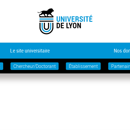
Le site universitaire
Nos dom
t
Chercheur/Doctorant
Établissement
Partenair