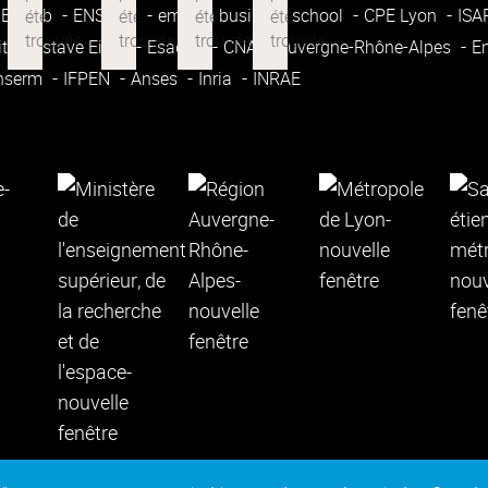
Enssib
ENSATT
emlyon business school
CPE Lyon
IS
ité Gustave Eiffel
Esadse
CNAM Auvergne-Rhône-Alpes
E
nserm
IFPEN
Anses
Inria
INRAE