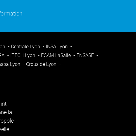
)
e fenêtre)
(ouverture dans une nouvelle fenêtre)
nformation
yon
Centrale Lyon
INSA Lyon
ARA
ITECH Lyon
ECAM LaSalle
ENSASE
nsba Lyon
Crous de Lyon