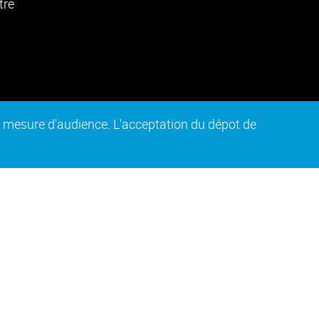
de mesure d'audience. L'acceptation du dépot de
n conforme
Plan du site
Intranet