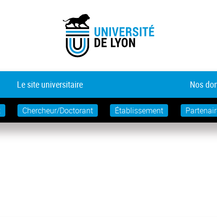
Le site universitaire
Nos dom
t
Chercheur/Doctorant
Établissement
Partenair