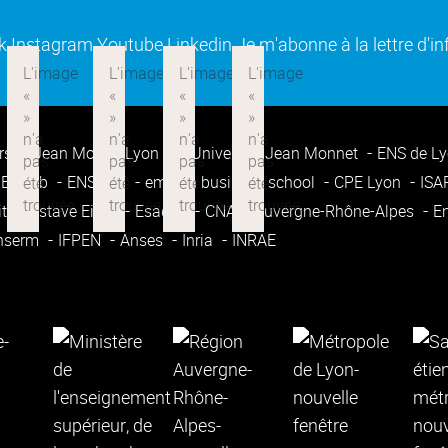
(ouverture dans une nouvelle fenêtre)
(ouverture dans une nouvelle fenêtre)
(ouverture dans une nouvelle fenêtre
(ouverture dans une nouvell
k
Instagram
Youtube
Linkedin
Je m'abonne à la lettre d'i
rsité Jean Moulin Lyon 3
Université Jean Monnet
ENS de L
Enssib
ENSATT
emlyon business school
CPE Lyon
IS
ité Gustave Eiffel
Esadse
CNAM Auvergne-Rhône-Alpes
E
nserm
IFPEN
Anses
Inria
INRAE