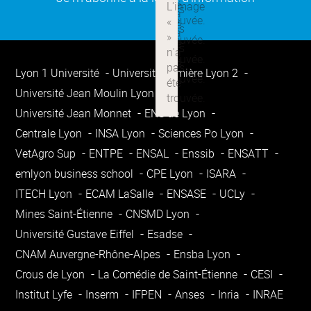
Lyon 1 Université
Université Lumière Lyon 2
Université Jean Moulin Lyon 3
Université Jean Monnet
ENS de Lyon
Centrale Lyon
INSA Lyon
Sciences Po Lyon
VetAgro Sup
ENTPE
ENSAL
Enssib
ENSATT
emlyon business school
CPE Lyon
ISARA
ITECH Lyon
ECAM LaSalle
ENSASE
UCLy
Mines Saint-Étienne
CNSMD Lyon
Université Gustave Eiffel
Esadse
CNAM Auvergne-Rhône-Alpes
Ensba Lyon
Crous de Lyon
La Comédie de Saint-Étienne
CESI
Institut Lyfe
Inserm
IFPEN
Anses
Inria
INRAE