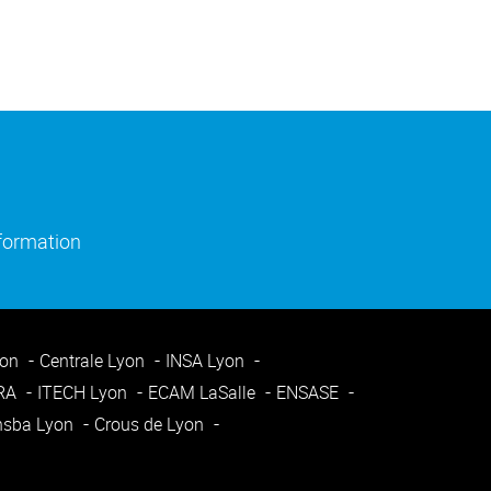
)
e fenêtre)
(ouverture dans une nouvelle fenêtre)
nformation
yon
Centrale Lyon
INSA Lyon
ARA
ITECH Lyon
ECAM LaSalle
ENSASE
nsba Lyon
Crous de Lyon