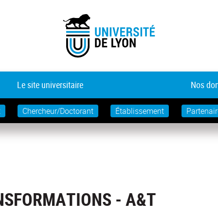
Le site universitaire
Nos dom
t
Chercheur/Doctorant
Établissement
Partenair
NSFORMATIONS - A&T