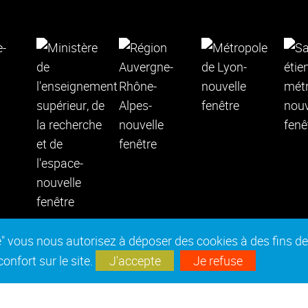
epte" vous nous autorisez à déposer des cookies à des fins 
nfort sur le site.
J'accepte
Je refuse
es réglementaires
Marchés publics
Accessibilité : no