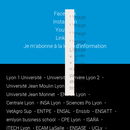
(ouverture dans une nouvelle
Facebook
(ouverture dans une nouvelle
Instagram
(ouverture dans une nouvelle
Youtube
(ouverture dans une nouvelle
Linkedin
(ouverture dans une nouvelle
Je m'abonne à la lettre d'information
Lyon 1 Université
Université Lumière Lyon 2
Université Jean Moulin Lyon 3
Université Jean Monnet
ENS de Lyon
Centrale Lyon
INSA Lyon
Sciences Po Lyon
VetAgro Sup
ENTPE
ENSAL
Enssib
ENSATT
emlyon business school
CPE Lyon
ISARA
ITECH Lyon
ECAM LaSalle
ENSASE
UCLy