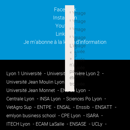
(ouverture dans une nouvelle
Facebook
(ouverture dans une nouvelle
Instagram
(ouverture dans une nouvelle
Youtube
(ouverture dans une nouvelle
Linkedin
(ouverture dans une nouvelle
Je m'abonne à la lettre d'information
Lyon 1 Université
Université Lumière Lyon 2
Université Jean Moulin Lyon 3
Université Jean Monnet
ENS de Lyon
Centrale Lyon
INSA Lyon
Sciences Po Lyon
VetAgro Sup
ENTPE
ENSAL
Enssib
ENSATT
emlyon business school
CPE Lyon
ISARA
ITECH Lyon
ECAM LaSalle
ENSASE
UCLy