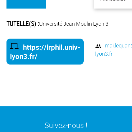
TUTELLE(S) :
Université Jean Moulin Lyon 3
mai.lequan
https://irphil.univ-
lyon3.fr
lyon3.fr/
Suivez-nous !