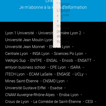
(ouverture dans une nouvelle
Linkedin
(ouverture dans une nouvelle
Je m'abonne à la lettre d'information
Lyon 1 Université
Université Lumière Lyon 2
Université Jean Moulin Lyon 3
Université Jean Monnet
ENS de Lyon
Centrale Lyon
INSA Lyon
Sciences Po Lyon
VetAgro Sup
ENTPE
ENSAL
Enssib
ENSATT
emlyon business school
CPE Lyon
ISARA
ITECH Lyon
ECAM LaSalle
ENSASE
UCLy
Mines Saint-Étienne
CNSMD Lyon
Université Gustave Eiffel
Esadse
CNAM Auvergne-Rhône-Alpes
Ensba Lyon
Crous de Lyon
La Comédie de Saint-Étienne
CESI