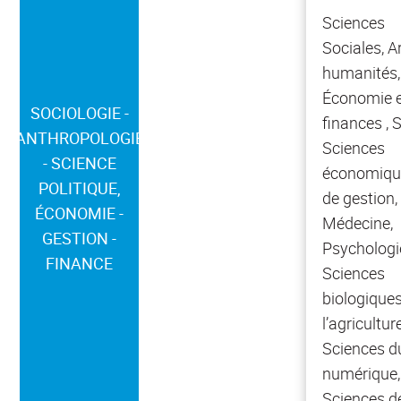
Sciences
Sociales, A
humanités,
Économie e
SOCIOLOGIE -
finances , 
ANTHROPOLOGIE
Sciences
- SCIENCE
économiqu
POLITIQUE,
de gestion,
ÉCONOMIE -
Médecine,
GESTION -
Psychologi
FINANCE
Sciences
biologiques
l’agriculture
Sciences d
numérique,
Sciences d