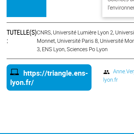
l’environn
TUTELLE(S)
CNRS, Université Lumière Lyon 2, Univers
:
Monnet, Université Paris 8, Université Mon
3, ENS Lyon, Sciences Po Lyon
Anne.Ve
https://triangle.ens-
lyon.fr
lyon.fr/