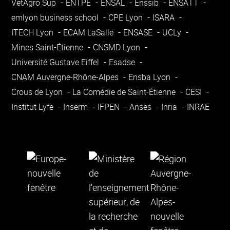
VetAgro Sup
ENTPE
ENSAL
Enssib
ENSATT
emlyon business school
CPE Lyon
ISARA
ITECH Lyon
ECAM LaSalle
ENSASE
UCLy
Mines Saint-Étienne
CNSMD Lyon
Université Gustave Eiffel
Esadse
CNAM Auvergne-Rhône-Alpes
Ensba Lyon
Crous de Lyon
La Comédie de Saint-Étienne
CESI
Institut Lyfe
Inserm
IFPEN
Anses
Inria
INRAE