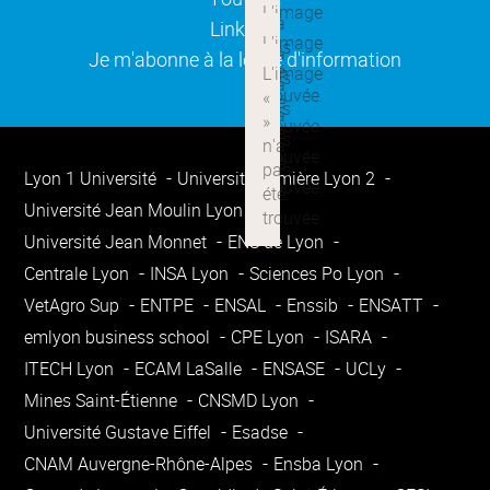
(ouverture dans une nouvelle
Linkedin
(ouverture dans une nouvelle
Je m'abonne à la lettre d'information
Lyon 1 Université
Université Lumière Lyon 2
Université Jean Moulin Lyon 3
Université Jean Monnet
ENS de Lyon
Centrale Lyon
INSA Lyon
Sciences Po Lyon
VetAgro Sup
ENTPE
ENSAL
Enssib
ENSATT
emlyon business school
CPE Lyon
ISARA
ITECH Lyon
ECAM LaSalle
ENSASE
UCLy
Mines Saint-Étienne
CNSMD Lyon
Université Gustave Eiffel
Esadse
CNAM Auvergne-Rhône-Alpes
Ensba Lyon