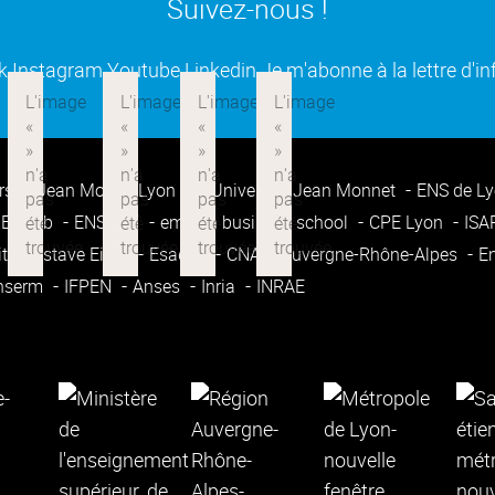
Suivez-nous !
(ouverture dans une nouvelle fenêtre)
(ouverture dans une nouvelle fenêtre)
(ouverture dans une nouvelle fenêtre
(ouverture dans une nouvell
k
Instagram
Youtube
Linkedin
Je m'abonne à la lettre d'i
rsité Jean Moulin Lyon 3
Université Jean Monnet
ENS de L
Enssib
ENSATT
emlyon business school
CPE Lyon
IS
ité Gustave Eiffel
Esadse
CNAM Auvergne-Rhône-Alpes
E
nserm
IFPEN
Anses
Inria
INRAE