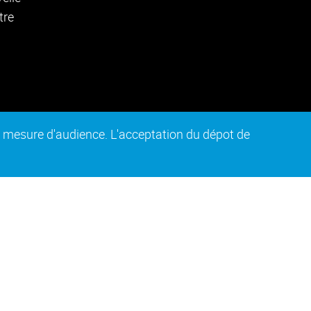
de mesure d'audience. L'acceptation du dépot de
n conforme
Plan du site
Intranet