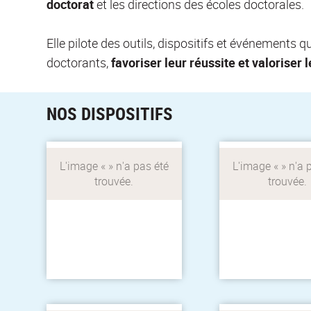
doctorat
et les directions des écoles doctorales.
Le Collège doctoral de la
Outil sécurisé de s
Elle pilote des outils, dispositifs et événements q
ComUE Université de
cursus et de gest
Lyon assure la
inscription
doctorants,
favoriser leur réussite et valoriser 
coordination de la
pédagogiques
politique doctorale du
doctorat de la 
site Lyon Saint-Étienne.
Université de L
NOS DISPOSITIFS
La coordination de la
ADUM : outil co
politique doctorale du
gestion du doc
Concours de médiation
site
scientifique ouvert aux
La ComUE Univers
doctorants du site Lyon
Lyon au servic
Saint-Étienne pour
chercheurs 
présenter leur thèse en
doctorants
3 minutes face au
grand public.