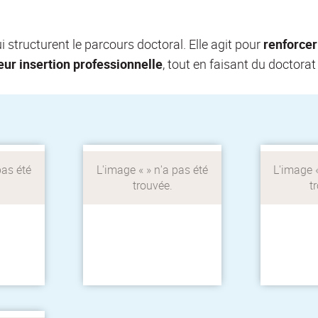
Des formations
uivi de
transversales offertes
Un pro
ui structurent le parcours doctoral. Elle agit pour
renforce
ion des
par la ComUE Université
aux jeun
s
de Lyon pour
et cher
leur insertion professionnelle
, tout en faisant du doctora
 en
développer les
valoriser
ComUE
compétences
et crée
yon.
professionnelles tout au
long du doctorat.
mmun de
Les formations
Le parco
torat
doctorales transversales
entrepr
d
ité de
e des
et
.