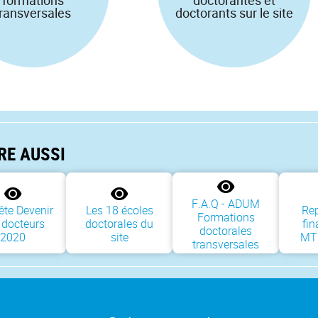
transversales
doctorants sur le site
IRE AUSSI
F.A.Q - ADUM
te Devenir
Les 18 écoles
Rep
Formations
 docteurs
doctorales du
fin
doctorales
2020
site
MT
transversales