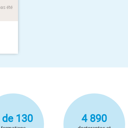
ins ?
accès
 de 130
4 890
formations
doctorantes et