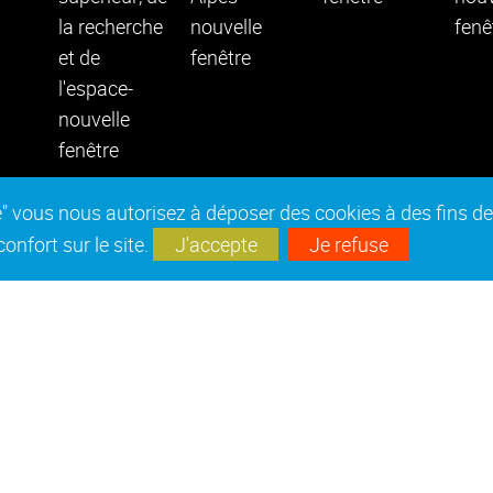
epte" vous nous autorisez à déposer des cookies à des fins 
nfort sur le site.
J'accepte
Je refuse
es réglementaires
Marchés publics
Accessibilité : no