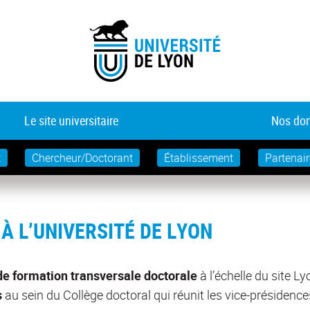
Le site universitaire
Nos dom
t
Chercheur/Doctorant
Établissement
Partenair
 L’UNIVERSITÉ DE LYON
de formation transversale doctorale
à l’échelle du site L
s
au sein du Collège doctoral qui réunit les vice-présidenc