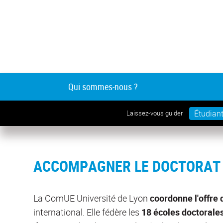
Qui sommes-nous ?
Étudian
Laissez-vous guider
ACCOMPAGNER LE DOCTORAT À
La ComUE Université de Lyon
coordonne l'offre 
international. Elle fédère les
18 écoles doctorale