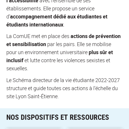
l’accessibilité
avec l’ensemble de ses
établissements. Elle propose un service
d’
accompagnement dédié aux étudiantes et
étudiants internationaux
.
La ComUE met en place des
actions de prévention
et sensibilisation
par les pairs. Elle se mobilise
pour un environnement universitaire
plus sûr et
inclusif
et lutte contre les violences sexistes et
sexuelles.
Le Schéma directeur de la vie étudiante 2022-2027
structure et guide toutes ces actions à l’échelle du
Toutes les
site Lyon Saint-Étienne.
Feuille de route pilotée
informations,
par la ComUE et le
procédures, dispositifs
Crous de Lyon qui fixe
et contacts utiles pour
les objectifs communs
prendre soin de la santé
NOS DISPOSITIFS ET RESSOURCES
de la politique vie
physique et mentale
étudiante sur le site
des étudiantes et
Lyon Saint-Étienne.
Accueil et
étudiants.