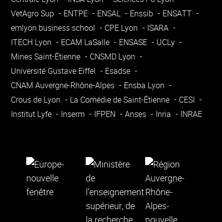
VetAgro Sup
ENTPE
ENSAL
Enssib
ENSATT
emlyon business school
CPE Lyon
ISARA
ITECH Lyon
ECAM LaSalle
ENSASE
UCLy
Mines Saint-Étienne
CNSMD Lyon
Université Gustave Eiffel
Esadse
CNAM Auvergne-Rhône-Alpes
Ensba Lyon
Crous de Lyon
La Comédie de Saint-Étienne
CESI
Institut Lyfe
Inserm
IFPEN
Anses
Inria
INRAE