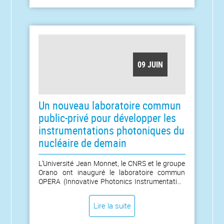
recherche (ANR) ce vendredi 3 juillet 2026. Les
travaux menés dans ce cadre seront réalisés
par le Laboratoire d’Analyse des Signaux et des
Processus Industriels (LASPI), sur le campus de
Roanne, en collaboration avec deux
laboratoires de l’INSA de Lyon (LVA et
LAMCOS). [...]
09 JUIN
Un nouveau laboratoire commun
public-privé pour développer les
instrumentations photoniques du
nucléaire de demain
L’Université Jean Monnet, le CNRS et le groupe
Orano ont inauguré le laboratoire commun
OPERA (Innovative Photonics Instrumentation
@ Orano Plants) le vendredi 5 juin 2026 sur le
campus Manufacture de l’Université Jean
Lire la suite
Monnet. Ce laboratoire est destiné à concevoir
une nouvelle génération de technologies de