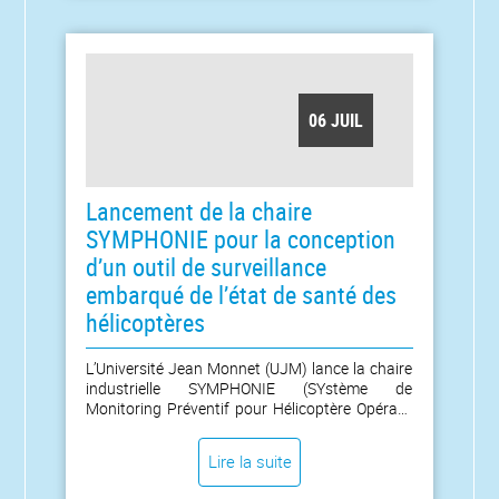
06 JUIL
Lancement de la chaire
SYMPHONIE pour la conception
d’un outil de surveillance
embarqué de l’état de santé des
hélicoptères
L’Université Jean Monnet (UJM) lance la chaire
industrielle SYMPHONIE (SYstème de
Monitoring Préventif pour Hélicoptère Opérant
en conditions Non stationnaires avec
Intelligence Embarquée) en partenariat avec le
Lire la suite
service Recherche et Technologie (R&T)
d’Airbus Helicopters et l’Agence nationale de la