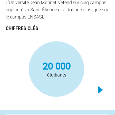
L’Université Jean Monnet s’étend sur cinq campus
implantés à Saint-Étienne et à Roanne ainsi que sur
le campus ENSASE.
CHIFFRES CLÉS
20 000
ens
étudiants
ch