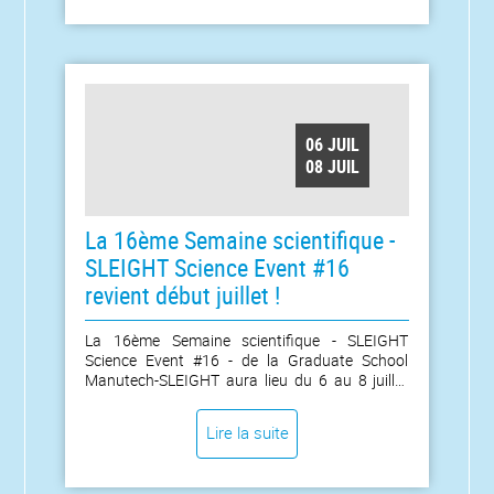
photonique, surfaces, informatique, imagerie et
Intelligence Artificielle (IA). [...]
06 JUIL
08 JUIL
La 16ème Semaine scientifique -
SLEIGHT Science Event #16
revient début juillet !
La 16ème Semaine scientifique - SLEIGHT
Science Event #16 - de la Graduate School
Manutech-SLEIGHT aura lieu du 6 au 8 juillet
2026 sur le campus Manufacture de l’Université
Jean Monnet Saint-Étienne (Amphi Télécom
Lire la suite
Saint-Étienne).