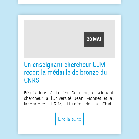
surveillance en temps réel des installations
nucléaires d’Orano. [...]
20 MAI
Un enseignant-chercheur UJM
reçoit la médaille de bronze du
CNRS
Félicitations à Lucien Derainne, enseignant-
chercheur à l’Université Jean Monnet et au
laboratoire IHRIM, titulaire de la Chaire
Professeurs Junior « Littérature et savoir-faire
scientifiques et artistiques dans les modernités
Lire la suite
(LISAMO) », qui reçoit cette année la médaille de
bronze du CNRS. [...]