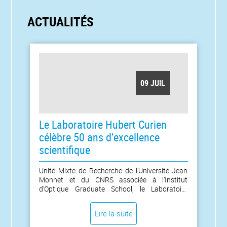
ACTUALITÉS
09 JUIL
Le Laboratoire Hubert Curien
célèbre 50 ans d’excellence
scientifique
Unité Mixte de Recherche de l’Université Jean
Monnet et du CNRS associée à l’Institut
d’Optique Graduate School, le Laboratoire
Hubert Curien a fêté ses 50 ans d’existence le
jeudi 9 juillet 2026. Cette journée anniversaire
Lire la suite
célèbre un demi-siècle de contributions
majeures à la recherche en optique,