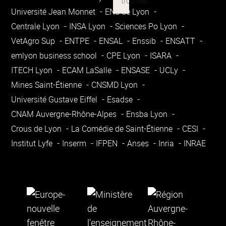
Université Jean Monnet
ENS de Lyon
Centrale Lyon
INSA Lyon
Sciences Po Lyon
VetAgro Sup
ENTPE
ENSAL
Enssib
ENSATT
emlyon business school
CPE Lyon
ISARA
ITECH Lyon
ECAM LaSalle
ENSASE
UCLy
Mines Saint-Étienne
CNSMD Lyon
Université Gustave Eiffel
Esadse
CNAM Auvergne-Rhône-Alpes
Ensba Lyon
Crous de Lyon
La Comédie de Saint-Étienne
CESI
Institut Lyfe
Inserm
IFPEN
Anses
Inria
INRAE