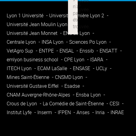
Lyon 1 Université
Université Lumière Lyon 2
Université Jean Moulin Lyon 3
Université Jean Monnet
ENS de Lyon
Centrale Lyon
INSA Lyon
Sciences Po Lyon
VetAgro Sup
ENTPE
ENSAL
Enssib
ENSATT
emlyon business school
CPE Lyon
ISARA
ITECH Lyon
ECAM LaSalle
ENSASE
UCLy
Mines Saint-Étienne
CNSMD Lyon
Université Gustave Eiffel
Esadse
CNAM Auvergne-Rhône-Alpes
Ensba Lyon
Crous de Lyon
La Comédie de Saint-Étienne
CESI
Institut Lyfe
Inserm
IFPEN
Anses
Inria
INRAE