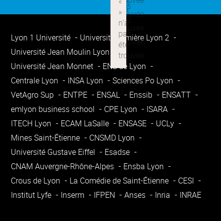
Lyon 1 Université
Université Lumière Lyon 2
Université Jean Moulin Lyon 3
Université Jean Monnet
ENS de Lyon
Centrale Lyon
INSA Lyon
Sciences Po Lyon
VetAgro Sup
ENTPE
ENSAL
Enssib
ENSATT
emlyon business school
CPE Lyon
ISARA
ITECH Lyon
ECAM LaSalle
ENSASE
UCLy
Mines Saint-Étienne
CNSMD Lyon
Université Gustave Eiffel
Esadse
CNAM Auvergne-Rhône-Alpes
Ensba Lyon
Crous de Lyon
La Comédie de Saint-Étienne
CESI
Institut Lyfe
Inserm
IFPEN
Anses
Inria
INRAE