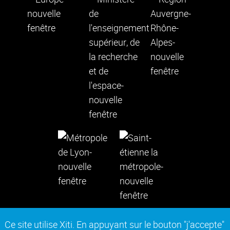
Ce site utilise Xiti. En appuyant sur le bouton "j'accepte"