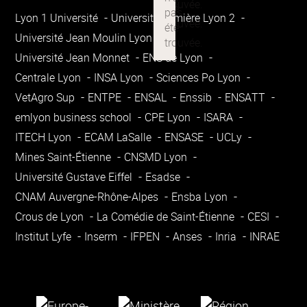
Lyon 1 Université
Université Lumière Lyon 2
Université Jean Moulin Lyon 3
Université Jean Monnet
ENS de Lyon
Centrale Lyon
INSA Lyon
Sciences Po Lyon
VetAgro Sup
ENTPE
ENSAL
Enssib
ENSATT
emlyon business school
CPE Lyon
ISARA
ITECH Lyon
ECAM LaSalle
ENSASE
UCLy
Mines Saint-Étienne
CNSMD Lyon
Université Gustave Eiffel
Esadse
CNAM Auvergne-Rhône-Alpes
Ensba Lyon
Crous de Lyon
La Comédie de Saint-Étienne
CESI
Institut Lyfe
Inserm
IFPEN
Anses
Inria
INRAE