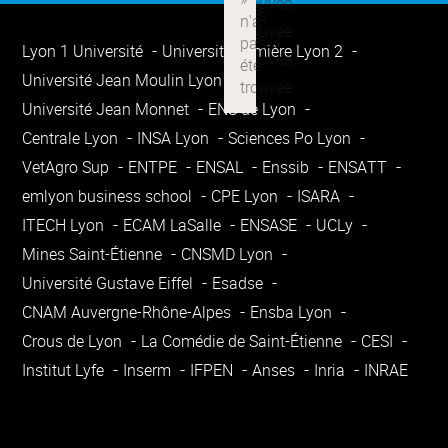
Lyon 1 Université
Université Lumière Lyon 2
Université Jean Moulin Lyon 3
Université Jean Monnet
ENS de Lyon
Centrale Lyon
INSA Lyon
Sciences Po Lyon
VetAgro Sup
ENTPE
ENSAL
Enssib
ENSATT
emlyon business school
CPE Lyon
ISARA
ITECH Lyon
ECAM LaSalle
ENSASE
UCLy
Mines Saint-Étienne
CNSMD Lyon
Université Gustave Eiffel
Esadse
CNAM Auvergne-Rhône-Alpes
Ensba Lyon
Crous de Lyon
La Comédie de Saint-Étienne
CESI
Institut Lyfe
Inserm
IFPEN
Anses
Inria
INRAE