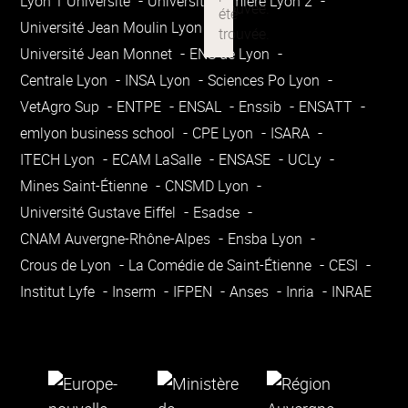
Lyon 1 Université
Université Lumière Lyon 2
Université Jean Moulin Lyon 3
Université Jean Monnet
ENS de Lyon
Centrale Lyon
INSA Lyon
Sciences Po Lyon
VetAgro Sup
ENTPE
ENSAL
Enssib
ENSATT
emlyon business school
CPE Lyon
ISARA
ITECH Lyon
ECAM LaSalle
ENSASE
UCLy
Mines Saint-Étienne
CNSMD Lyon
Université Gustave Eiffel
Esadse
CNAM Auvergne-Rhône-Alpes
Ensba Lyon
Crous de Lyon
La Comédie de Saint-Étienne
CESI
Institut Lyfe
Inserm
IFPEN
Anses
Inria
INRAE