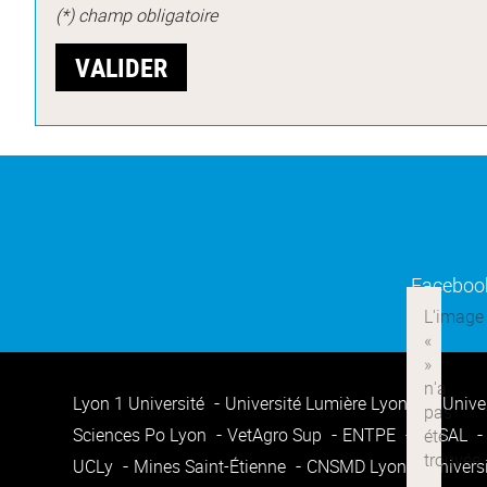
(*) champ obligatoire
Faceboo
Lyon 1 Université
Université Lumière Lyon 2
Unive
Sciences Po Lyon
VetAgro Sup
ENTPE
ENSAL
UCLy
Mines Saint-Étienne
CNSMD Lyon
Univers