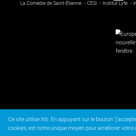
La Comédie de Saint-Étienne
CESI
Institut Lyfe
I
Ce site utilise Xiti. En appuyant sur le bouton "j'acc
cookies, est notre unique moyen pour améliorer votre co
Contact
Mentions légales
Act