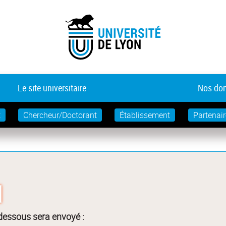
Le site universitaire
Nos dom
t
Chercheur/Doctorant
Établissement
Partenair
-dessous sera envoyé :