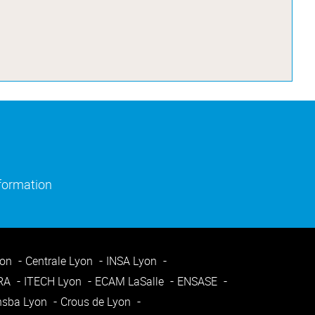
)
e fenêtre)
(ouverture dans une nouvelle fenêtre)
nformation
yon
Centrale Lyon
INSA Lyon
ARA
ITECH Lyon
ECAM LaSalle
ENSASE
nsba Lyon
Crous de Lyon