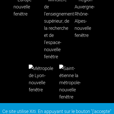
Ce site utilise Xiti. En appuyant sur le bouton "j'accepte"