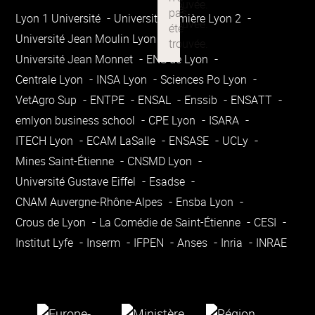
Lyon 1 Université
Université Lumière Lyon 2
Université Jean Moulin Lyon 3
Université Jean Monnet
ENS de Lyon
Centrale Lyon
INSA Lyon
Sciences Po Lyon
VetAgro Sup
ENTPE
ENSAL
Enssib
ENSATT
emlyon business school
CPE Lyon
ISARA
ITECH Lyon
ECAM LaSalle
ENSASE
UCLy
Mines Saint-Étienne
CNSMD Lyon
Université Gustave Eiffel
Esadse
CNAM Auvergne-Rhône-Alpes
Ensba Lyon
Crous de Lyon
La Comédie de Saint-Étienne
CESI
Institut Lyfe
Inserm
IFPEN
Anses
Inria
INRAE