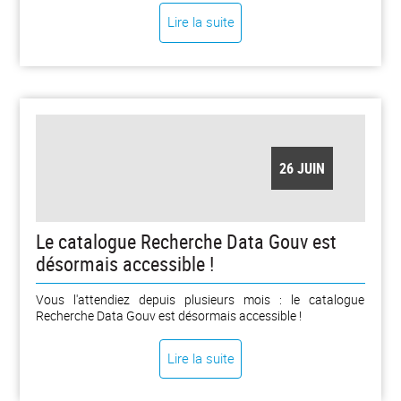
du 22 juin 2026. À partir d'une publication scientifique
Lire la suite
parue dans Physical Review Materials et à laquelle a
contribué le LPENSL : “Imprinting macroscopic fracture
during gelation: A mechanism for tuning colloidal gels”. [...]
26 JUIN
Le catalogue Recherche Data Gouv est
désormais accessible !
Vous l'attendiez depuis plusieurs mois : le catalogue
Recherche Data Gouv est désormais accessible !
Lire la suite