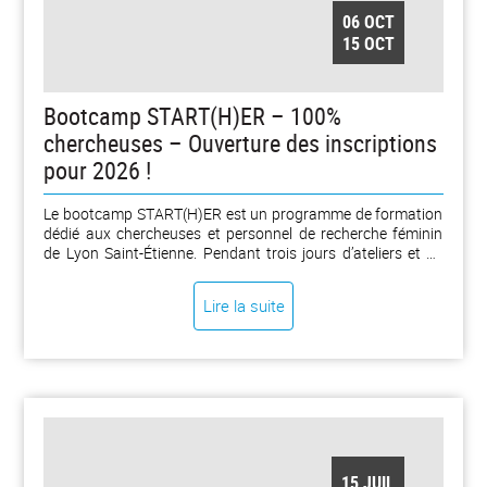
06 OCT
15 OCT
Bootcamp START(H)ER – 100%
chercheuses – Ouverture des inscriptions
pour 2026 !
Le bootcamp START(H)ER est un programme de formation
dédié aux chercheuses et personnel de recherche féminin
de Lyon Saint-Étienne. Pendant trois jours d’ateliers et de
témoignages, les participantes explorent le potentiel de
leurs résultats de recherche vers la société, en particulier
Lire la suite
par le développement d’activité économique et la création
de startup.
15 JUIL