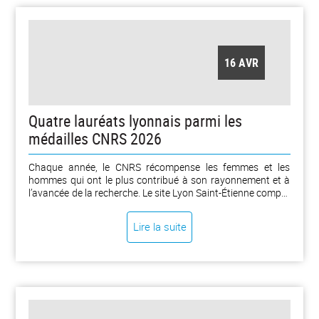
16 AVR
Quatre lauréats lyonnais parmi les
médailles CNRS 2026
Chaque année, le CNRS récompense les femmes et les
hommes qui ont le plus contribué à son rayonnement et à
l’avancée de la recherche. Le site Lyon Saint-Étienne compte
en 2026 deux médailles d’argent et deux médailles de
bronze. Les lauréats et lauréates recevront leur distinction
Lire la suite
au cours d’une cérémonie officielle fin 2026.