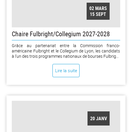
02 MARS
15 SEPT
Chaire Fulbright/Collegium 2027-2028
Grâce au partenariat entre la Commission franco-
américaine Fulbright et le Collegium de Lyon, les candidats
à l'un des trois programmes nationaux de bourses Fulbright
(All Disciplines, French Studies, Fulbright-Tocqueville) qui
souhaitent être accueillis dans une unité de recherche du
Lire la suite
site universitaire de Lyon/Saint-Étienne, sont éligibles à une
fellowship du Collegium.
20 JANV