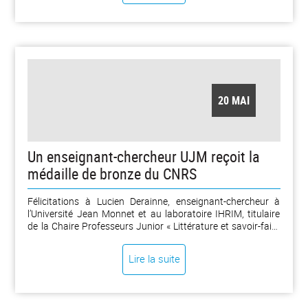
20 MAI
Un enseignant-chercheur UJM reçoit la
médaille de bronze du CNRS
Félicitations à Lucien Derainne, enseignant-chercheur à
l’Université Jean Monnet et au laboratoire IHRIM, titulaire
de la Chaire Professeurs Junior « Littérature et savoir-faire
scientifiques et artistiques dans les modernités (LISAMO) »,
qui reçoit cette année la médaille de bronze du CNRS. [...]
Lire la suite