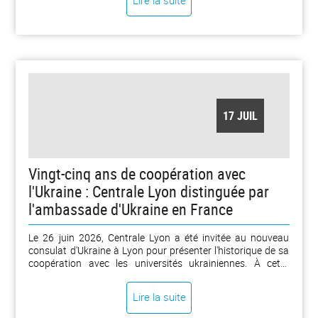
Lire la suite
optique, photonique, surfaces, informatique, imagerie et
Intelligence Artificielle (IA). [...]
17 JUIL
Vingt-cinq ans de coopération avec
l'Ukraine : Centrale Lyon distinguée par
l'ambassade d'Ukraine en France
Le 26 juin 2026, Centrale Lyon a été invitée au nouveau
consulat d'Ukraine à Lyon pour présenter l'historique de sa
coopération avec les universités ukrainiennes. À cette
occasion, l'école a reçu une lettre de remerciement signée
par S.E.M. Vadym Omelchenko, ambassadeur d'Ukraine en
Lire la suite
France, à Monaco et représentant permanent auprès de
l'UNESCO, au nom du peuple ukrainien, du président