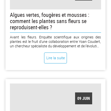
Algues vertes, fougères et mousses :
comment les plantes sans fleurs se
reproduisent‑elles ?
Avant les fleurs. Enquête scientifique aux origines des
plantes est le fruit d’une collaboration entre Yoan Coudert,
un chercheur spécialiste du développement et de l'évolution
des plantes, et Louise Joor, une autrice de bande dessinée.
Le résultat est un bel ouvrage, paru chez CNRS Éditions, qui
Lire la suite
parle de façon pédagogique et agréable d’une partie du
règne végétal que l’on ignore et méconnaît souvent : les
plantes sans fleurs. Elles sont minoritaires aujourd’hui en
nombre d’espèces, mais elles existaient bien avant les
plantes à fleurs et enchantent toujours de nombreux
milieux naturels, comme les tourbières. [...]
09 JUIN