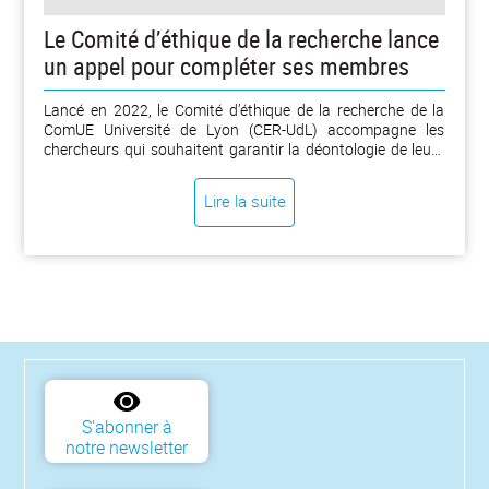
Le Comité d’éthique de la recherche lance
un appel pour compléter ses membres
Lancé en 2022, le Comité d’éthique de la recherche de la
ComUE Université de Lyon (CER-UdL) accompagne les
chercheurs qui souhaitent garantir la déontologie de leurs
protocoles, hors recherches impliquant la personne
humaine. Le CER-UdL lance un appel à candidatures pour
Lire la suite
compléter le collège de ses membres.
S'abonner à
notre newsletter