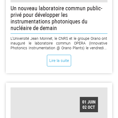
Un nouveau laboratoire commun public-
privé pour développer les
instrumentations photoniques du
nucléaire de demain
L’Université Jean Monnet, le CNRS et le groupe Orano ont
inauguré le laboratoire commun OPERA (Innovative
Photonics Instrumentation @ Orano Plants) le vendredi 5
juin 2026 sur le campus Manufacture de l’Université Jean
Monnet. Ce laboratoire est destiné à concevoir une nouvelle
Lire la suite
génération de technologies de surveillance en temps réel
des installations nucléaires d’Orano. [...]
01 JUIN
02 OCT