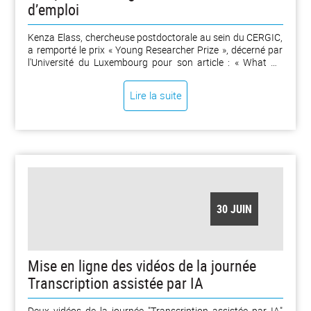
d’emploi
Kenza Elass, chercheuse postdoctorale au sein du CERGIC,
a remporté le prix « Young Researcher Prize », décerné par
l'Université du Luxembourg pour son article : « What Do
Women Want in a Job? ». « Rigoureux, ambitieux, pertinent
sur le plan politique et novateur sur le plan méthodologique
Lire la suite
» : tels sont les mots utilisés par le jury pour qualifier le
travail de Kenza Elass, chercheuse postdoctorale à l'ENS de
Lyon, au sein du CERGIC – Center for Economic Research
on Governance, Inequality, and Conflict – lorsqu’elle a
remporté le prix « Young Researcher Prize ». [...]
30 JUIN
Mise en ligne des vidéos de la journée
Transcription assistée par IA
Deux vidéos de la journée "Transcription assistée par IA"