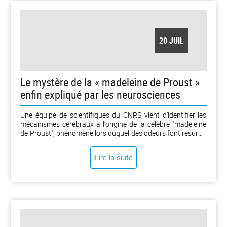
20 JUIL
Le mystère de la « madeleine de Proust »
enfin expliqué par les neurosciences
Une équipe de scientifiques du CNRS vient d’identifier les
mécanismes cérébraux à l’origine de la célèbre "madeleine
de Proust", phénomène lors duquel des odeurs font resurgir
des souvenirs d’enfance particulièrement vivaces et
chargés d'émotion, et qui restait jusqu'alors inexpliqué
Lire la suite
scientifiquement. Publiés dans PLOS Biology le 14 juillet
2026, ces travaux montrent que les expériences olfactives
précoces laissent une empreinte durable dans le cerveau,
capable de réactiver le contexte et les émotions associées à
la mémoire, tout au long de la vie. [...]