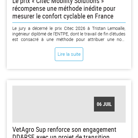
Le prix « Citec Mobility Solutions »
récompense une méthode inédite pour
mesurer le confort cyclable en France
Le jury a décerné le prix Citec 2026 à Tristan Lemoalle,
ingénieur diplômé de l’ENTPE, dont le travail de fin d’études
est consacré à une méthode pour attribuer une note
objective de « cyclabilité » à chaque kilomètre de piste
cyclable en France. [...]
Lire la suite
06 JUIL
VetAgro Sup renforce son engagement
DD&RSE avec un projet de transition