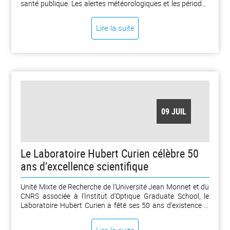
santé publique. Les alertes météorologiques et les périodes
de vigilance (canicule, orage, risque d'incendie ou
d’inondation) sont de plus en plus fréquentes. Se saisissant
Lire la suite
des enjeux de société, nos chercheurs et chercheuses, ainsi
que les doctorantes et doctorants, consacrent des travaux
de recherche au changement climatique, aux adaptations à
envisager, aux risques naturels ou encore aux
représentations sociales. [...]
09 JUIL
Le Laboratoire Hubert Curien célèbre 50
ans d’excellence scientifique
Unité Mixte de Recherche de l’Université Jean Monnet et du
CNRS associée à l’Institut d’Optique Graduate School, le
Laboratoire Hubert Curien a fêté ses 50 ans d’existence le
jeudi 9 juillet 2026. Cette journée anniversaire célèbre un
demi-siècle de contributions majeures à la recherche en