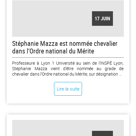
17 JUIN
Stéphanie Mazza est nommée chevalier
dans l’Ordre national du Mérite
Professeure à Lyon 1 Université au sein de l’INSPÉ Lyon,
Stéphanie Mazza vient d’être nommée au grade de
chevalier dans l’Ordre national du Mérite, sur désignation de
Madame la Ministre de la Santé. Cette distinction vient
reconnaître son engagement porté depuis plusieurs années
Lire la suite
autour des questions de sommeil, de développement de
l’enfant et de prévention, ainsi que ses actions de diffusion
et de sensibilisation menées en lien avec les enjeux de santé
publique et d’éducation. À cette occasion, Stéphanie Mazza
revient sur la signification de cette distinction et sur l’impact
de ses travaux de recherche au service de la société. [...]