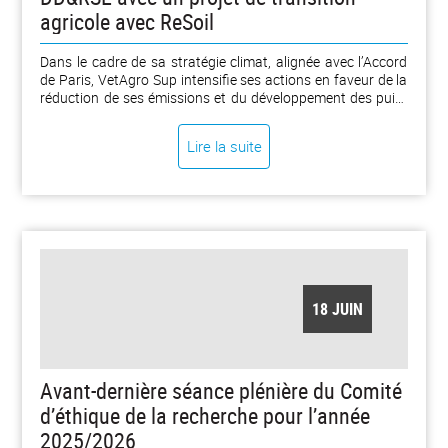
agricole avec ReSoil
Dans le cadre de sa stratégie climat, alignée avec l’Accord
de Paris, VetAgro Sup intensifie ses actions en faveur de la
réduction de ses émissions et du développement des puits
de carbone.L’établissement combine désormais deux leviers
complémentaires : la diminution de ses émissions directes
Lire la suite
et indirectes, et le soutien à des projets agricoles favorisant
la séquestration de carbone dans les sols. C’est dans cette
dynamique qu’il s’associe à ReSoil pour accompagner un
projet de transition agricole d’une ferme située à Lussat,
dans le département de la Creuse. [...]
18 JUIN
Avant-dernière séance plénière du Comité
d’éthique de la recherche pour l’année
2025/2026