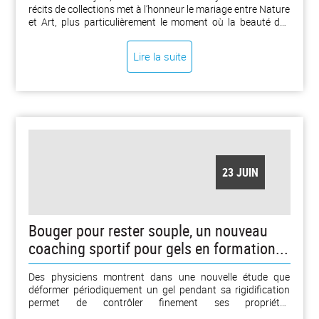
récits de collections met à l’honneur le mariage entre Nature
et Art, plus particulièrement le moment où la beauté des
plantes croise le regard scrupuleux et talentueux d’Aurélie
Favre Hénon. [...]
Lire la suite
23 JUIN
Bouger pour rester souple, un nouveau
coaching sportif pour gels en formation...
Des physiciens montrent dans une nouvelle étude que
déformer périodiquement un gel pendant sa rigidification
permet de contrôler finement ses propriétés
mécaniques.D'après une communication du CNRS en date