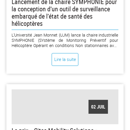
Lancement de la chaire SYMPHONIE pour
la conception d’un outil de surveillance
embarqué de l’état de santé des
hélicoptères
L’Université Jean Monnet (UJM) lance la chaire industrielle
SYMPHONIE (SYstème de Monitoring Préventif pour
Hélicoptère Opérant en conditions Non stationnaires avec
Intelligence Embarquée) en partenariat avec le service
Recherche et Technologie (R&T) d’Airbus Helicopters et
Lire la suite
l’Agence nationale de la recherche (ANR) ce vendredi 3 juillet
2026. Les travaux menés dans ce cadre seront réalisés par
le Laboratoire d’Analyse des Signaux et des Processus
Industriels (LASPI), sur le campus de Roanne, en
collaboration avec deux laboratoires de l’INSA de Lyon (LVA
et LAMCOS). [...]
02 JUIL