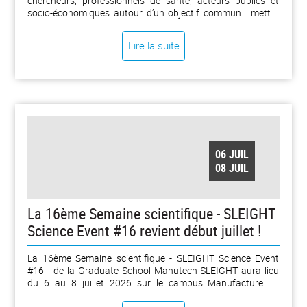
chercheurs, professionnels de santé, acteurs publics et
socio-économiques autour d’un objectif commun : mettre
en œuvre concrètement l’approche One Health à l’échelle du
territoire. Une journée marquée par la richesse des projets
Lire la suite
présentés et la diversité des collaborations engagées. [...]
06 JUIL
08 JUIL
La 16ème Semaine scientifique - SLEIGHT
Science Event #16 revient début juillet !
La 16ème Semaine scientifique - SLEIGHT Science Event
#16 - de la Graduate School Manutech-SLEIGHT aura lieu
du 6 au 8 juillet 2026 sur le campus Manufacture de
l’Université Jean Monnet Saint-Étienne (Amphi Télécom