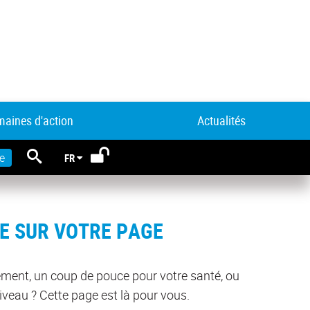
aines d'action
Actualités
RECHERCHE
e
FR
UE SUR VOTRE PAGE
gement, un coup de pouce pour votre santé, ou
e européenne
Découvrez Mes aides,
ervices vous
un site qui recense les
niveau ? Cette page est là pour vous.
ie l’accès aux
dispositifs d’aide pour