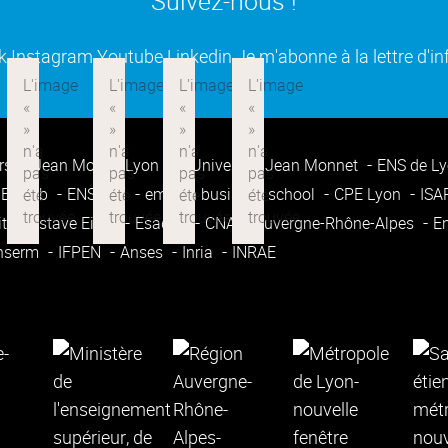
Suivez-nous !
(ouverture dans une nouvelle fenêtre)
(ouverture dans une nouvelle fenêtre)
(ouverture dans une nouvelle fenêtre
(ouverture dans une nouvell
k
Instagram
Youtube
Linkedin
Je m'abonne à la lettre d'i
rsité Jean Moulin Lyon 3
Université Jean Monnet
ENS de L
Enssib
ENSATT
emlyon business school
CPE Lyon
IS
ité Gustave Eiffel
Esadse
CNAM Auvergne-Rhône-Alpes
E
nserm
IFPEN
Anses
Inria
INRAE