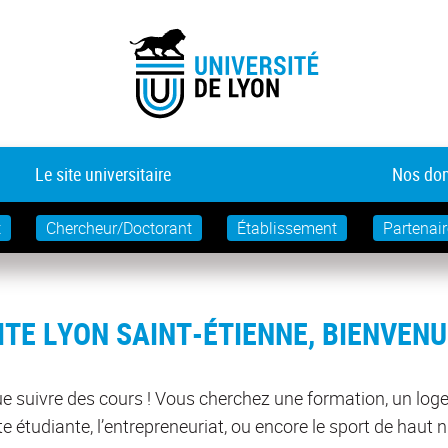
Le site universitaire
Nos dom
t
Chercheur/Doctorant
Établissement
Partenair
ITE LYON SAINT-ÉTIENNE, BIENVEN
 que suivre des cours ! Vous cherchez une formation, un lo
es
Deux dispositifs dédiés
La cart
s 34
à l’accueil administratif
multis
e étudiante, l’entrepreneuriat, ou encore le sport de haut 
ts
et à la vie quotidienne
simplif