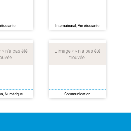
ltez notre
Instagram, LinkedIn,
pagne de
Facebook ou encore
n sur le plagiat
YouTube et suivez toute
intelligence
notre actualité !
ificielle.
 étudiante
International, Vie étudiante
forme sur le
Je suis la ComUE sur les
t l'utilisation
réseaux sociaux
euse de l'IA
on, Numérique
Communication