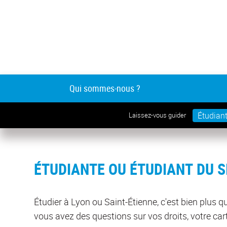
Qui sommes-nous ?
Étudian
Laissez-vous guider
ÉTUDIANTE OU ÉTUDIANT DU S
Licence, Master...
Étudier à Lyon ou Saint-Étienne, c'est bien plus
Découvrez l
Découvrez l’ensemble
spécificités de
des formations par
vous avez des questions sur vos droits, votre cart
établissemen
grands domaines