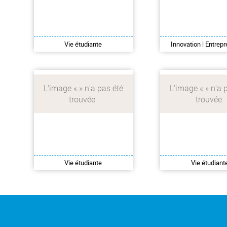
étudiant en France,
sexistes et sexuel
vous accueille 6 jours
harcèlement o
sur 7 avec des
discrimination ?
consultations sans
un signalement 
avance de frais.
le site Stop Viol
Vie étudiante
Innovation | Entrepr
Je cherche un suivi
Je suis témoi
psychologique
victime de VSS
harcèleme
Vie étudiante
Vie étudiant