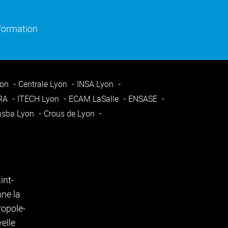
)
e fenêtre)
(ouverture dans une nouvelle fenêtre)
nformation
yon
Centrale Lyon
INSA Lyon
ARA
ITECH Lyon
ECAM LaSalle
ENSASE
nsba Lyon
Crous de Lyon