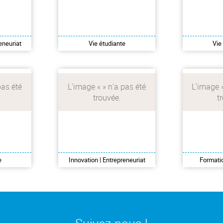
les, de
machines et les
consu
u de
formations du Fablab,
cam
Faites
un atelier de fabrication
préventio
depuis
innovant situé sur le
et l’
ences.
campus de la Doua.
art
eneuriat
Vie étudiante
Vie
n ou
Je prototype mon projet
Je m'in
 ou de
au Fablab
plagiat e
nt
fraudul
e
Innovation | Entrepreneuriat
Formati