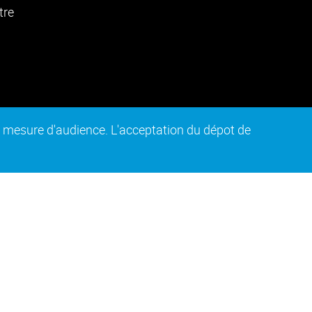
de mesure d'audience. L'acceptation du dépot de
n conforme
Plan du site
Intranet