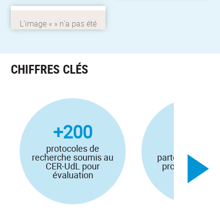
scientifique et
pédagogique innovant.
Projet LUDIMOODLE+
CHIFFRES CLÉS
+200
13
protocoles de
recherche soumis au
partenaires dan
CER-UdL pour
projet DataLys
évaluation