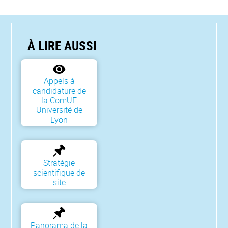
À LIRE AUSSI
Appels à
candidature de
la ComUE
Université de
Lyon
Stratégie
scientifique de
site
Panorama de la