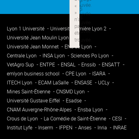
Lyon 1 Université
Université Lumière Lyon 2
Université Jean Moulin Lyon 3
Université Jean Monnet
ENS de Lyon
Centrale Lyon
INSA Lyon
Sciences Po Lyon
VetAgro Sup
ENTPE
ENSAL
Enssib
ENSATT
emlyon business school
CPE Lyon
ISARA
ITECH Lyon
ECAM LaSalle
ENSASE
UCLy
Mines Saint-Étienne
CNSMD Lyon
Université Gustave Eiffel
Esadse
CNAM Auvergne-Rhône-Alpes
Ensba Lyon
Crous de Lyon
La Comédie de Saint-Étienne
CESI
Institut Lyfe
Inserm
IFPEN
Anses
Inria
INRAE