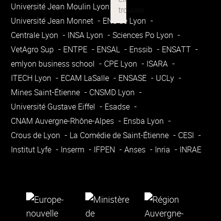
Université Jean Moulin Lyon 3
Université Jean Monnet
ENS de Lyon
Centrale Lyon
INSA Lyon
Sciences Po Lyon
VetAgro Sup
ENTPE
ENSAL
Enssib
ENSATT
emlyon business school
CPE Lyon
ISARA
ITECH Lyon
ECAM LaSalle
ENSASE
UCLy
Mines Saint-Étienne
CNSMD Lyon
Université Gustave Eiffel
Esadse
CNAM Auvergne-Rhône-Alpes
Ensba Lyon
Crous de Lyon
La Comédie de Saint-Étienne
CESI
Institut Lyfe
Inserm
IFPEN
Anses
Inria
INRAE