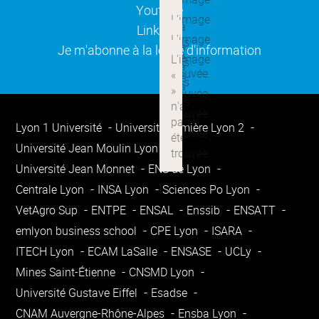
(ouverture dans une nouvelle
Youtube
(ouverture dans une nouvelle
Linkedin
(ouverture dans une nouvelle
Je m'abonne à la lettre d'information
Lyon 1 Université
Université Lumière Lyon 2
Université Jean Moulin Lyon 3
Université Jean Monnet
ENS de Lyon
Centrale Lyon
INSA Lyon
Sciences Po Lyon
VetAgro Sup
ENTPE
ENSAL
Enssib
ENSATT
emlyon business school
CPE Lyon
ISARA
ITECH Lyon
ECAM LaSalle
ENSASE
UCLy
Mines Saint-Étienne
CNSMD Lyon
Université Gustave Eiffel
Esadse
CNAM Auvergne-Rhône-Alpes
Ensba Lyon