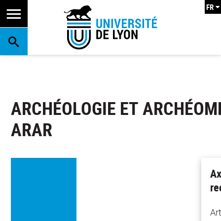
FR
RECHERCHE
ARCHÉOLOGIE ET ARCHÉOMÉ
ARAR
Ax
re
Ar