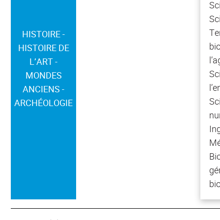
Sc
Sc
Te
HISTOIRE -
bi
HISTOIRE DE
l’a
L’ART -
Sc
MONDES
l’
ANCIENS -
Sc
ARCHÉOLOGIE
nu
Ing
Mé
Bi
gé
bi