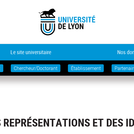
Le site universitaire
Nos dom
t
Chercheur/Doctorant
Établissement
Partenair
S REPRÉSENTATIONS ET DES I