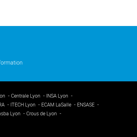
)
e fenêtre)
(ouverture dans une nouvelle fenêtre)
nformation
yon
Centrale Lyon
INSA Lyon
ARA
ITECH Lyon
ECAM LaSalle
ENSASE
nsba Lyon
Crous de Lyon