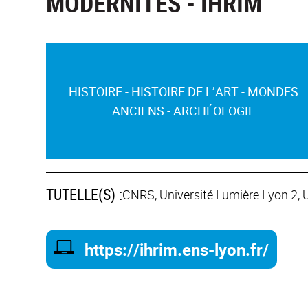
MODERNITÉS - IHRIM
HISTOIRE - HISTOIRE DE L’ART - MONDES
ANCIENS - ARCHÉOLOGIE
TUTELLE(S) :
CNRS, Université Lumière Lyon 2, 
https://ihrim.ens-lyon.fr/