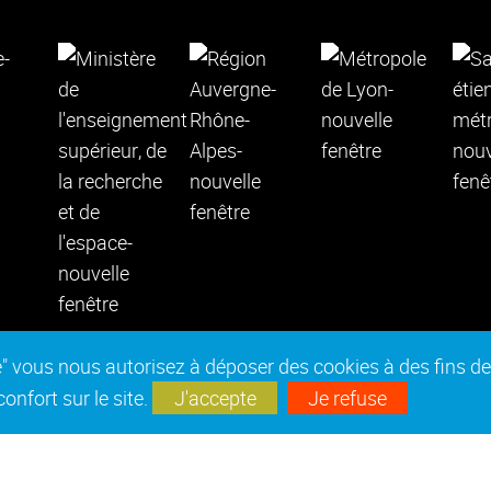
epte" vous nous autorisez à déposer des cookies à des fins 
nfort sur le site.
J'accepte
Je refuse
es réglementaires
Marchés publics
Accessibilité : no