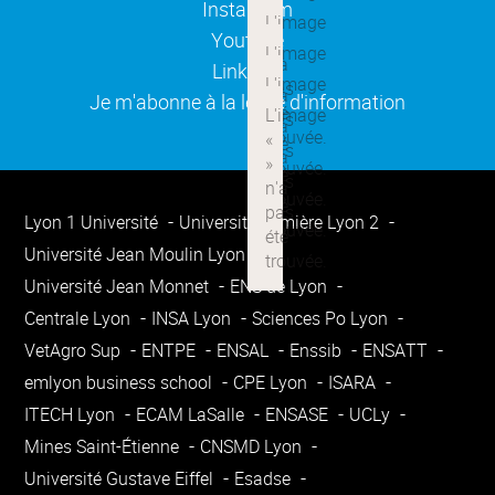
(ouverture dans une nouvelle
Instagram
(ouverture dans une nouvelle
Youtube
(ouverture dans une nouvelle
Linkedin
(ouverture dans une nouvelle
Je m'abonne à la lettre d'information
Lyon 1 Université
Université Lumière Lyon 2
Université Jean Moulin Lyon 3
Université Jean Monnet
ENS de Lyon
Centrale Lyon
INSA Lyon
Sciences Po Lyon
VetAgro Sup
ENTPE
ENSAL
Enssib
ENSATT
emlyon business school
CPE Lyon
ISARA
ITECH Lyon
ECAM LaSalle
ENSASE
UCLy
Mines Saint-Étienne
CNSMD Lyon
Université Gustave Eiffel
Esadse