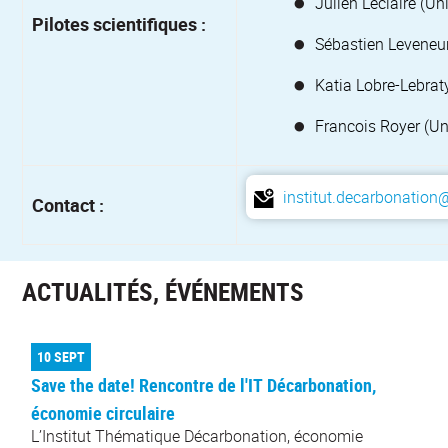
Julien Leclaire (
Uni
Pilotes scientifiques :
Sébastien Leveneur
Katia Lobre-Lebrat
Francois Royer (U
institut.decarbonation@
Contact :
ACTUALITÉS, ÉVÉNEMENTS
10 SEPT
Save the date! Rencontre de l'IT Décarbonation,
économie circulaire
L’Institut Thématique Décarbonation, économie