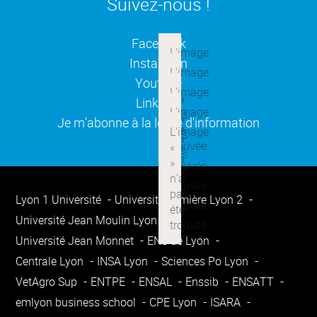
Suivez-nous !
(ouverture dans une nouvelle
Facebook
(ouverture dans une nouvelle
Instagram
(ouverture dans une nouvelle
Youtube
(ouverture dans une nouvelle
Linkedin
(ouverture dans une nouvelle
Je m'abonne à la lettre d'information
Lyon 1 Université
Université Lumière Lyon 2
Université Jean Moulin Lyon 3
Université Jean Monnet
ENS de Lyon
Centrale Lyon
INSA Lyon
Sciences Po Lyon
VetAgro Sup
ENTPE
ENSAL
Enssib
ENSATT
emlyon business school
CPE Lyon
ISARA