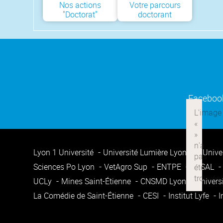
Nos actions
Votre parcours
"Doctorat"
doctorant
Faceboo
Lyon 1 Université
Université Lumière Lyon 2
Unive
Sciences Po Lyon
VetAgro Sup
ENTPE
ENSAL
UCLy
Mines Saint-Étienne
CNSMD Lyon
Univers
La Comédie de Saint-Étienne
CESI
Institut Lyfe
I