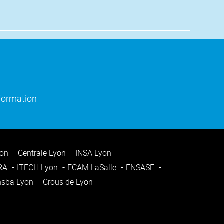
)
e fenêtre)
(ouverture dans une nouvelle fenêtre)
nformation
yon
Centrale Lyon
INSA Lyon
ARA
ITECH Lyon
ECAM LaSalle
ENSASE
nsba Lyon
Crous de Lyon