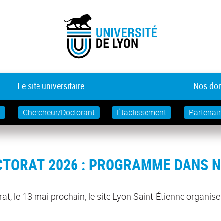
Le site universitaire
Nos dom
t
Chercheur/Doctorant
Établissement
Partenair
CTORAT 2026 : PROGRAMME DANS 
t, le 13 mai prochain, le site Lyon Saint-Étienne organise