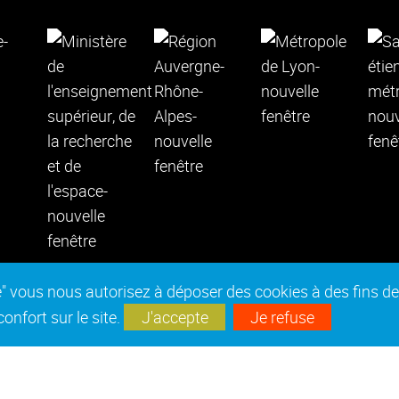
epte" vous nous autorisez à déposer des cookies à des fins 
nfort sur le site.
J'accepte
Je refuse
es réglementaires
Marchés publics
Accessibilité : no