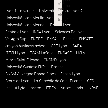
Lyon 1 Université
Université Lumière Lyon 2
Université Jean Moulin Lyon 3
Université Jean Monnet
ENS de Lyon
Centrale Lyon
INSA Lyon
Sciences Po Lyon
VetAgro Sup
ENTPE
ENSAL
Enssib
ENSATT
emlyon business school
CPE Lyon
ISARA
ITECH Lyon
ECAM LaSalle
ENSASE
UCLy
Mines Saint-Étienne
CNSMD Lyon
Université Gustave Eiffel
Esadse
CNAM Auvergne-Rhône-Alpes
Ensba Lyon
Crous de Lyon
La Comédie de Saint-Étienne
CESI
Institut Lyfe
Inserm
IFPEN
Anses
Inria
INRAE