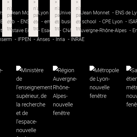
rsité Jean Moulin Lyon 3
Université Jean Monnet
ENS de L
Enssib
ENSATT
emlyon business school
CPE Lyon
IS
ité Gustave Eiffel
Esadse
CNAM Auvergne-Rhône-Alpes
E
nserm
IFPEN
Anses
Inria
INRAE