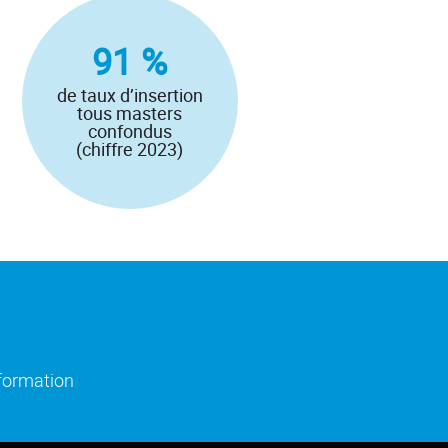
91 %
de taux d’insertion
tous masters
confondus
(chiffre 2023)
)
e fenêtre)
(ouverture dans une nouvelle fenêtre)
nformation