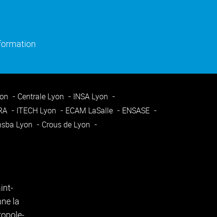
)
e fenêtre)
(ouverture dans une nouvelle fenêtre)
nformation
yon
Centrale Lyon
INSA Lyon
ARA
ITECH Lyon
ECAM LaSalle
ENSASE
nsba Lyon
Crous de Lyon