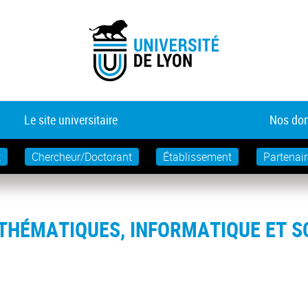
Le site universitaire
Nos dom
t
Chercheur/Doctorant
Établissement
Partenair
THÉMATIQUES, INFORMATIQUE ET S