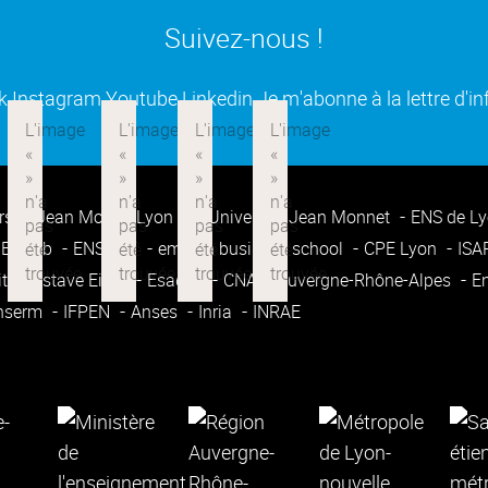
Suivez-nous !
(ouverture dans une nouvelle fenêtre)
(ouverture dans une nouvelle fenêtre)
(ouverture dans une nouvelle fenêtre
(ouverture dans une nouvell
k
Instagram
Youtube
Linkedin
Je m'abonne à la lettre d'i
rsité Jean Moulin Lyon 3
Université Jean Monnet
ENS de L
Enssib
ENSATT
emlyon business school
CPE Lyon
IS
ité Gustave Eiffel
Esadse
CNAM Auvergne-Rhône-Alpes
E
nserm
IFPEN
Anses
Inria
INRAE