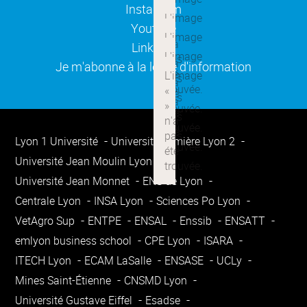
(ouverture dans une nouvelle
Instagram
(ouverture dans une nouvelle
Youtube
(ouverture dans une nouvelle
Linkedin
(ouverture dans une nouvelle
Je m'abonne à la lettre d'information
Lyon 1 Université
Université Lumière Lyon 2
Université Jean Moulin Lyon 3
Université Jean Monnet
ENS de Lyon
Centrale Lyon
INSA Lyon
Sciences Po Lyon
VetAgro Sup
ENTPE
ENSAL
Enssib
ENSATT
emlyon business school
CPE Lyon
ISARA
ITECH Lyon
ECAM LaSalle
ENSASE
UCLy
Mines Saint-Étienne
CNSMD Lyon
Université Gustave Eiffel
Esadse