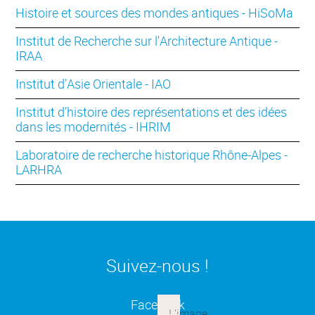
Histoire et sources des mondes antiques - HiSoMa
Institut de Recherche sur l'Architecture Antique -
IRAA
Institut d’Asie Orientale - IAO
Institut d’histoire des représentations et des idées
dans les modernités - IHRIM
Laboratoire de recherche historique Rhône-Alpes -
LARHRA
Suivez-nous !
(ouverture dans une nouvelle
Facebook