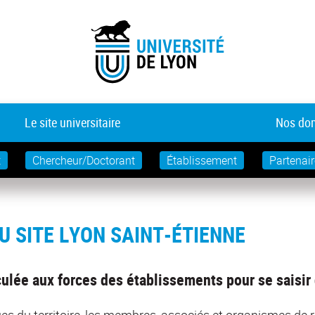
Le site universitaire
Nos dom
t
Chercheur/Doctorant
Établissement
Partenair
U SITE LYON SAINT-ÉTIENNE
ulée aux forces des établissements pour se saisir
s du territoire, les membres, associés et organismes de 