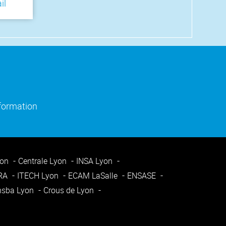
il
)
e fenêtre)
(ouverture dans une nouvelle fenêtre)
nformation
yon
Centrale Lyon
INSA Lyon
ARA
ITECH Lyon
ECAM LaSalle
ENSASE
nsba Lyon
Crous de Lyon