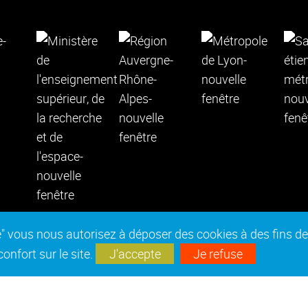
epte" vous nous autorisez à déposer des cookies à des fins 
nfort sur le site.
J'accepte
Je refuse
es réglementaires
Marchés publics
Accessibilité : no