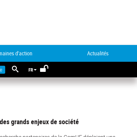
aines d'action
Actualités
RECHERCHE
e
FR
 des grands enjeux de société
recherche partenaires de la ComUE déploient une