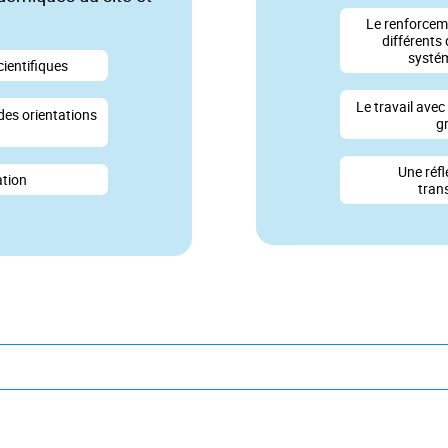
Le renforcem
différents
systém
cientifiques
Le travail avec 
des orientations
gr
Une réf
ation
tran