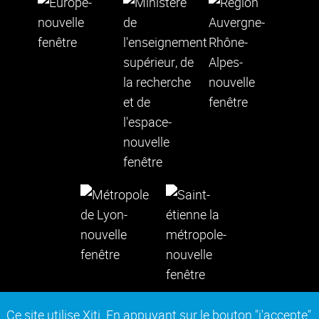
Ce site utilise Xiti. En appuyant sur le bouton "j'accepte"