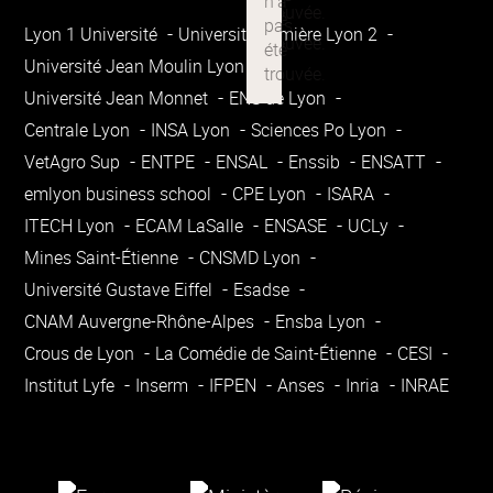
Lyon 1 Université
Université Lumière Lyon 2
Université Jean Moulin Lyon 3
Université Jean Monnet
ENS de Lyon
Centrale Lyon
INSA Lyon
Sciences Po Lyon
VetAgro Sup
ENTPE
ENSAL
Enssib
ENSATT
emlyon business school
CPE Lyon
ISARA
ITECH Lyon
ECAM LaSalle
ENSASE
UCLy
Mines Saint-Étienne
CNSMD Lyon
Université Gustave Eiffel
Esadse
CNAM Auvergne-Rhône-Alpes
Ensba Lyon
Crous de Lyon
La Comédie de Saint-Étienne
CESI
Institut Lyfe
Inserm
IFPEN
Anses
Inria
INRAE