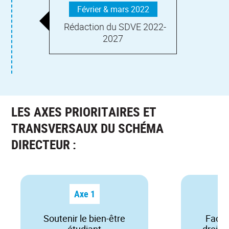
Février & mars 2022
Rédaction du SDVE 2022-
2027
LES AXES PRIORITAIRES ET
TRANSVERSAUX DU SCHÉMA
DIRECTEUR :
Axe 1
Soutenir le bien-être
Facili
étudiant
droits