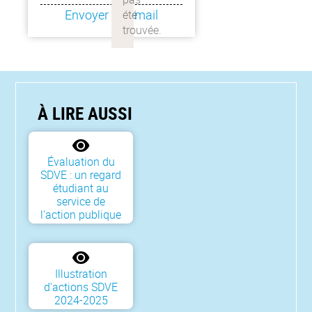
Envoyer un email
À LIRE AUSSI
Évaluation du
SDVE : un regard
étudiant au
service de
l'action publique
Illustration
d'actions SDVE
2024-2025