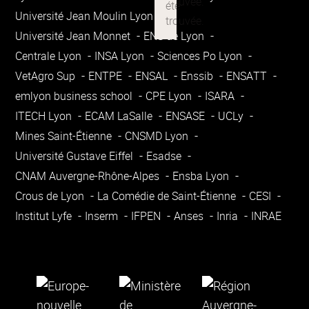
Université Jean Moulin Lyon 3
Université Jean Monnet
ENS de Lyon
Centrale Lyon
INSA Lyon
Sciences Po Lyon
VetAgro Sup
ENTPE
ENSAL
Enssib
ENSATT
emlyon business school
CPE Lyon
ISARA
ITECH Lyon
ECAM LaSalle
ENSASE
UCLy
Mines Saint-Étienne
CNSMD Lyon
Université Gustave Eiffel
Esadse
CNAM Auvergne-Rhône-Alpes
Ensba Lyon
Crous de Lyon
La Comédie de Saint-Étienne
CESI
Institut Lyfe
Inserm
IFPEN
Anses
Inria
INRAE