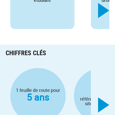
et
CHIFFRES CLÉS
27
1 feuille de route pour
5 ans
référents SDVE s
site universitai