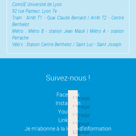
ComUE Université de Lyon
92 rue Pasteur, Lyon 7e
Tram : Arrêt T1 - Quai Claude Bernard | Arrêt T2 - Centre
Berthelot
Métro : Métro B - station Jean Macé | Métro A - station
Perrache
Vélo’v : Station Centre Berthelot / Saint Luc - Saint Joseph
Suivez-nous !
(ouverture dans une nouvelle
Facebook
(ouverture dans une nouvelle
Instagram
(ouverture dans une nouvelle
Youtube
(ouverture dans une nouvelle
Linkedin
(ouverture dans une nouvelle
Je m'abonne à la lettre d'information