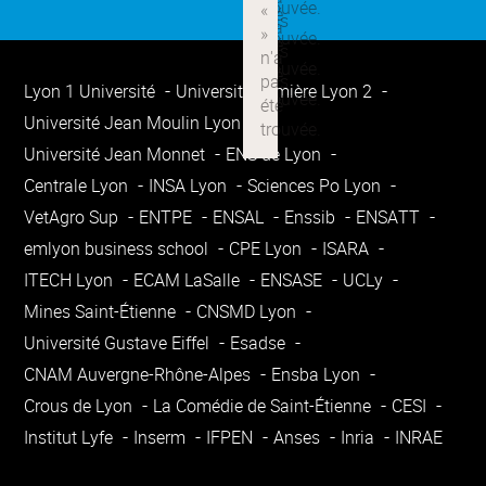
Lyon 1 Université
Université Lumière Lyon 2
Université Jean Moulin Lyon 3
Université Jean Monnet
ENS de Lyon
Centrale Lyon
INSA Lyon
Sciences Po Lyon
VetAgro Sup
ENTPE
ENSAL
Enssib
ENSATT
emlyon business school
CPE Lyon
ISARA
ITECH Lyon
ECAM LaSalle
ENSASE
UCLy
Mines Saint-Étienne
CNSMD Lyon
Université Gustave Eiffel
Esadse
CNAM Auvergne-Rhône-Alpes
Ensba Lyon
Crous de Lyon
La Comédie de Saint-Étienne
CESI
Institut Lyfe
Inserm
IFPEN
Anses
Inria
INRAE