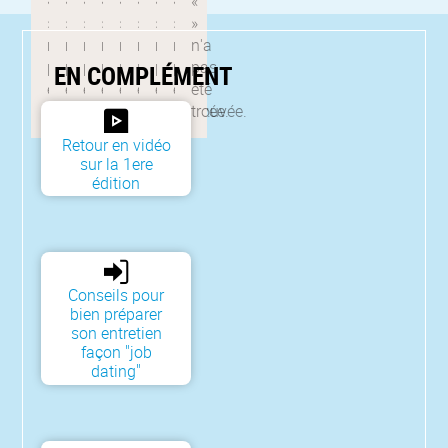
EN COMPLÉMENT
Retour en vidéo
sur la 1ere
édition
Conseils pour
bien préparer
son entretien
façon "job
dating"