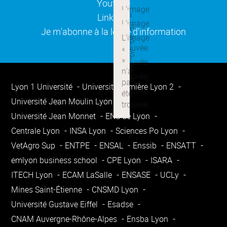
(ouverture dans une nouvelle
Youtube
(ouverture dans une nouvelle
Linkedin
(ouverture dans une nouvelle
Je m'abonne à la lettre d'information
Lyon 1 Université
Université Lumière Lyon 2
Université Jean Moulin Lyon 3
Université Jean Monnet
ENS de Lyon
Centrale Lyon
INSA Lyon
Sciences Po Lyon
VetAgro Sup
ENTPE
ENSAL
Enssib
ENSATT
emlyon business school
CPE Lyon
ISARA
ITECH Lyon
ECAM LaSalle
ENSASE
UCLy
Mines Saint-Étienne
CNSMD Lyon
Université Gustave Eiffel
Esadse
CNAM Auvergne-Rhône-Alpes
Ensba Lyon