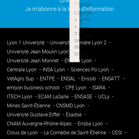
Linkedin
(ouverture dans une nouvelle
Je m'abonne à la lettre d'information
Lyon 1 Université
Université Lumière Lyon 2
Université Jean Moulin Lyon 3
Université Jean Monnet
ENS de Lyon
Centrale Lyon
INSA Lyon
Sciences Po Lyon
VetAgro Sup
ENTPE
ENSAL
Enssib
ENSATT
emlyon business school
CPE Lyon
ISARA
ITECH Lyon
ECAM LaSalle
ENSASE
UCLy
Mines Saint-Étienne
CNSMD Lyon
Université Gustave Eiffel
Esadse
CNAM Auvergne-Rhône-Alpes
Ensba Lyon
Crous de Lyon
La Comédie de Saint-Étienne
CESI