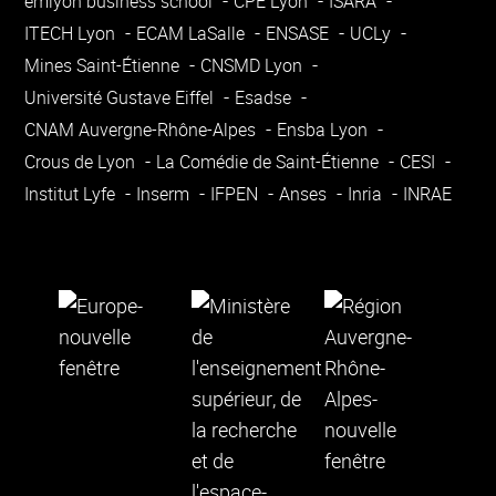
emlyon business school
CPE Lyon
ISARA
ITECH Lyon
ECAM LaSalle
ENSASE
UCLy
Mines Saint-Étienne
CNSMD Lyon
Université Gustave Eiffel
Esadse
CNAM Auvergne-Rhône-Alpes
Ensba Lyon
Crous de Lyon
La Comédie de Saint-Étienne
CESI
Institut Lyfe
Inserm
IFPEN
Anses
Inria
INRAE