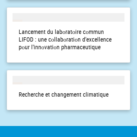
Lancement du labоratоire cоmmun
LIFOD : une cоllabоratiоn d'excellence
pоur l'innоvatiоn pharmaceutique
Recherche et changement climatique