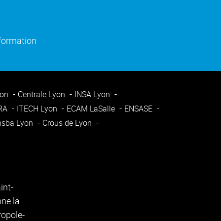
)
e fenêtre)
(ouverture dans une nouvelle fenêtre)
nformation
yon
Centrale Lyon
INSA Lyon
ARA
ITECH Lyon
ECAM LaSalle
ENSASE
nsba Lyon
Crous de Lyon