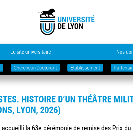
Le site universitaire
Nos dom
t
Chercheur/Doctorant
Établissement
Partenair
STES. HISTOIRE D’UN THÉÂTRE MIL
ONS, LYON, 2026)
 accueilli la 63e cérémonie de remise des Prix du 