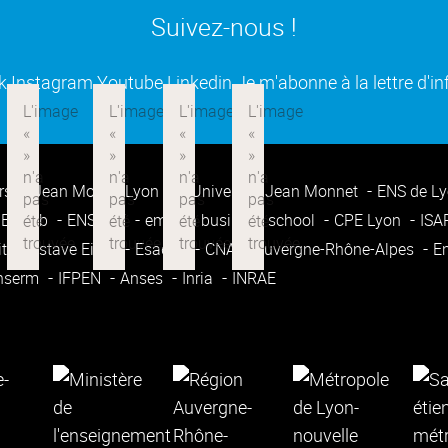
Suivez-nous !
(ouverture dans une nouvelle fenêtre)
(ouverture dans une nouvelle fenêtre)
(ouverture dans une nouvelle fenêtre
(ouverture dans une nouvell
k
Instagram
Youtube
Linkedin
Je m'abonne à la lettre d'i
rsité Jean Moulin Lyon 3
Université Jean Monnet
ENS de L
Enssib
ENSATT
emlyon business school
CPE Lyon
IS
ité Gustave Eiffel
Esadse
CNAM Auvergne-Rhône-Alpes
E
nserm
IFPEN
Anses
Inria
INRAE