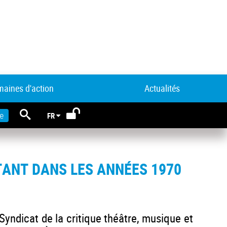
aines d'action
Actualités
RECHERCHE
e
FR
ITANT DANS LES ANNÉES 1970
Syndicat de la critique théâtre, musique et