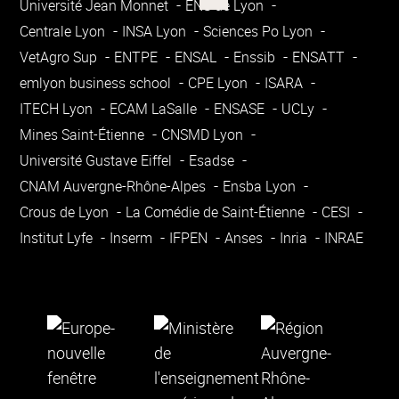
Université Jean Monnet
ENS de Lyon
Centrale Lyon
INSA Lyon
Sciences Po Lyon
VetAgro Sup
ENTPE
ENSAL
Enssib
ENSATT
emlyon business school
CPE Lyon
ISARA
ITECH Lyon
ECAM LaSalle
ENSASE
UCLy
Mines Saint-Étienne
CNSMD Lyon
Université Gustave Eiffel
Esadse
CNAM Auvergne-Rhône-Alpes
Ensba Lyon
Crous de Lyon
La Comédie de Saint-Étienne
CESI
Institut Lyfe
Inserm
IFPEN
Anses
Inria
INRAE