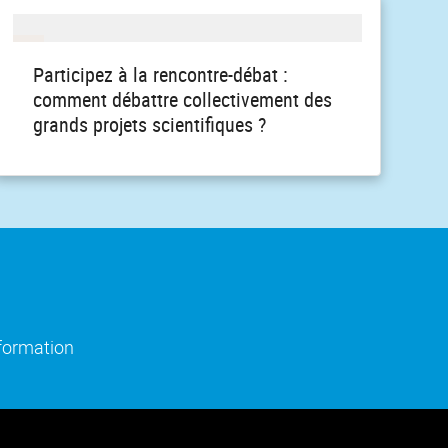
Participez à la rencontre-débat :
comment débattre collectivement des
grands projets scientifiques ?
)
e fenêtre)
(ouverture dans une nouvelle fenêtre)
nformation