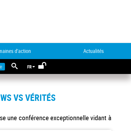
aines d'action
Actualités
RECHERCHE
e
FR
EWS VS VÉRITÉS
ise une conférence exceptionnelle vidant à