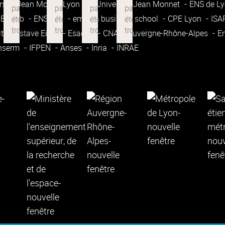
rsité Jean Moulin Lyon 3
Université Jean Monnet
ENS de L
Enssib
ENSATT
emlyon business school
CPE Lyon
IS
ité Gustave Eiffel
Esadse
CNAM Auvergne-Rhône-Alpes
E
nserm
IFPEN
Anses
Inria
INRAE