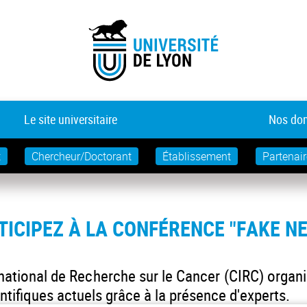
Le site universitaire
Nos dom
t
Chercheur/Doctorant
Établissement
Partenair
TICIPEZ À LA CONFÉRENCE "FAKE N
ernational de Recherche sur le Cancer (CIRC) organ
ntifiques actuels grâce à la présence d'experts.