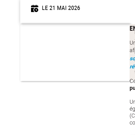
LE 21 MAI 2026
E
Un
af
sc
ré
Ce
pu
U
é
(C
co